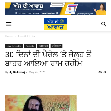
Home
Law & Order
Law & Order
Punjabi
ਚੰਡੀਗੜ੍ਹ
ਹਰਿਆਣਾ
30 ਦਿਨਾਂ ਦੀ ਪੈਰੋਲ ‘ਤੇ ਜੇਲ੍ਹ ਤੋਂ
ਬਾਹਰ ਆਇਆ ਰਾਮ ਰਹੀਮ
By
Aj Di Awaaj
-
May 26, 2026
74
WhatsApp
Facebook
Twitter
T