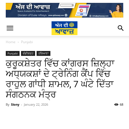
Home
Punjabi
Punjabi
ਚੰਡੀਗੜ੍ਹ
ਹਰਿਆਣਾ
ਕੁਰੂਕਸ਼ੇਤਰ ਵਿੱਚ ਕਾਂਗਰਸ ਜ਼ਿਲ੍ਹਾ
ਅਧ੍ਯਕਸ਼ਾਂ ਦੇ ਟ੍ਰੇਨਿੰਗ ਕੈਂਪ ਵਿੱਚ
ਰਾਹੁਲ ਗਾਂਧੀ ਸ਼ਾਮਲ, 7 ਘੰਟੇ ਦਿੱਤਾ
ਸੰਗਠਨਕ ਮੰਤ੍ਰ
By
Slony
-
January 22, 2026
68
WhatsApp
Facebook
Twitter
T