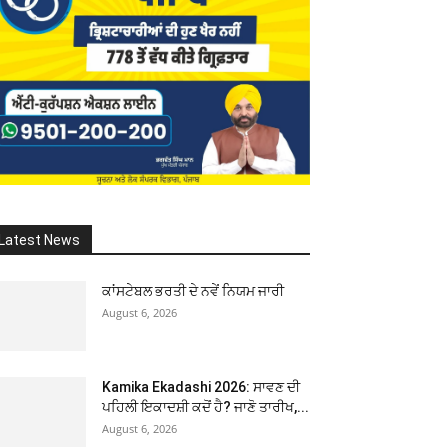
Latest News
ਕਾਂਸਟੇਬਲ ਭਰਤੀ ਦੇ ਨਵੇਂ ਨਿਯਮ ਜਾਰੀ
August 6, 2026
Kamika Ekadashi 2026: ਸਾਵਣ ਦੀ
ਪਹਿਲੀ ਇਕਾਦਸ਼ੀ ਕਦੋਂ ਹੈ? ਜਾਣੋ ਤਾਰੀਖ,...
August 6, 2026