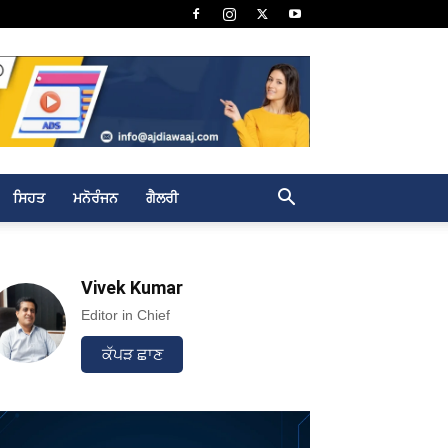
ਸਿਹਤ
ਮਨੋਰੰਜਨ
ਗੈਲਰੀ
Vivek Kumar
Editor in Chief
ਕੱਪੜ ਛਾਣ