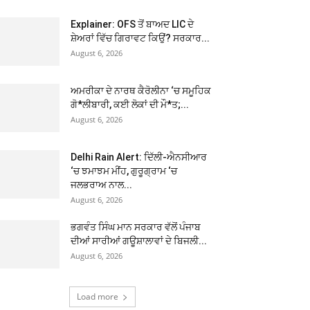
Explainer: OFS ਤੋਂ ਬਾਅਦ LIC ਦੇ
ਸ਼ੇਅਰਾਂ ਵਿੱਚ ਗਿਰਾਵਟ ਕਿਉਂ? ਸਰਕਾਰ...
August 6, 2026
ਅਮਰੀਕਾ ਦੇ ਨਾਰਥ ਕੈਰੋਲੀਨਾ ‘ਚ ਸਮੂਹਿਕ
ਗੋ*ਲੀਬਾਰੀ, ਕਈ ਲੋਕਾਂ ਦੀ ਮੌ*ਤ;...
August 6, 2026
Delhi Rain Alert: ਦਿੱਲੀ-ਐਨਸੀਆਰ
‘ਚ ਝਮਾਝਮ ਮੀਂਹ, ਗੁਰੂਗ੍ਰਾਮ ‘ਚ
ਜਲਭਰਾਅ ਨਾਲ...
August 6, 2026
ਭਗਵੰਤ ਸਿੰਘ ਮਾਨ ਸਰਕਾਰ ਵੱਲੋਂ ਪੰਜਾਬ
ਦੀਆਂ ਸਾਰੀਆਂ ਗਊਸ਼ਾਲਾਵਾਂ ਦੇ ਬਿਜਲੀ...
August 6, 2026
Load more