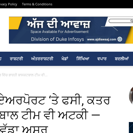
ivacy Policy
Terms & Conditions
ਹ
ਰਾਸ਼ਟਰੀ
ਅੰਤਰਰਾਸ਼ਟਰੀ
ਖੇਡਾਂ
ਸਿੱਖਿਆ
ਵਪਾਰ
ਬਦਲੀਆਂ
 ਵਿੱਚ ਭਾਰਤੀ ਬਾਸਕਟਬਾਲ ਟੀਮ ਵੀ...
ਏਅਰਪੋਰਟ ‘ਤੇ ਫਸੀ, ਕਤਰ
ਟਬਾਲ ਟੀਮ ਵੀ ਅਟਕੀ —
 ਵੱਡਾ ਅਸਰ