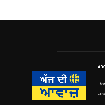
AB
SCO 
Chan
Cont