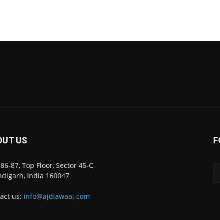
OUT US
F
86-87, Top Floor, Sector 45-C,
digarh, India 160047
act us:
info@ajdiawaaj.com