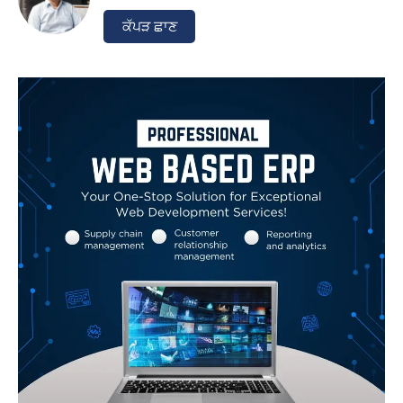
ਕੱਪੜ ਛਾਣ