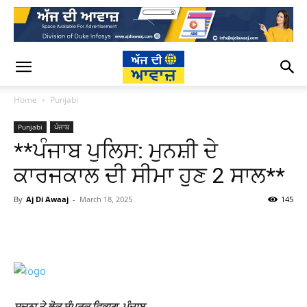
Home
Punjabi
Punjabi
ਪੰਜਾਬ
**ਪੰਜਾਬ ਪੁਲਿਸ: ਮੁਨਸ਼ੀ ਦੇ
ਕਾਰਜਕਾਲ ਦੀ ਸੀਮਾ ਹੁਣ 2 ਸਾਲ**
By
Aj Di Awaaj
-
March 18, 2025
145
WhatsApp
Facebook
Twitter
T
ਸੂਚਨਾ ਤੇ ਲੋਕ ਸੰਪਰਕ ਵਿਭਾਗ, ਪੰਜਾਬ