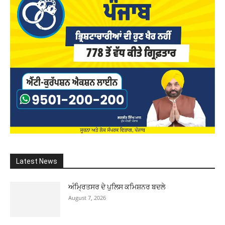
Latest News
ਅੰਮ੍ਰਿਤਸਰ ਦੇ ਪੁਲਿਸ ਕਮਿਸ਼ਨਰ ਬਦਲੇ
August 7, 2026