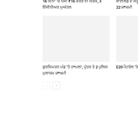
16 ਦਿਨਾਂ ’ਚ ਧਸੀ ₹16 ਕਰੋੜ ਦੀ ਸੜਕ, 3
ਥਾਈਲੈਂਡ ਦੇ ਸਕੂ
ਇੰਜੀਨੀਅਰ ਮੁਅੱਤਲ
22 ਜ਼*ਖ਼ਮੀ
ਗੁਰਸਿਮਰਨ ਮੰਡ ’ਤੇ ਹ*ਮਲਾ, ਪੁੱਤਰ ਤੇ 2 ਪੁਲਿਸ
E20 ਪੈਟਰੋਲ ’
ਮੁਲਾਜ਼ਮ ਜ਼*ਖ਼ਮੀ