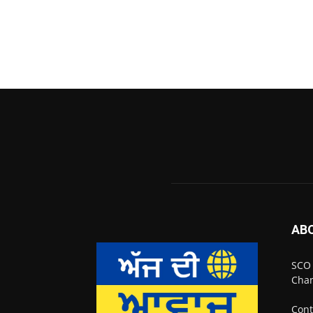
AB
SCO 
Chan
Cont