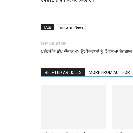
84812 ਤੇ ਸੰਪਰਕ ਕਰ ਸਕਦੇ ਹੋ।
TAGS
Tarntaran News
Previous article
ਪਲੇਸਮੈਂਟ ਕੈਂਪ ਦੌਰਾਨ 42 ਉਮੀਦਵਾਰਾਂ ਨੂੰ ਮਿਲਿਆ ਰੋਜ਼ਗਾਰ
RELATED ARTICLES
MORE FROM AUTHOR