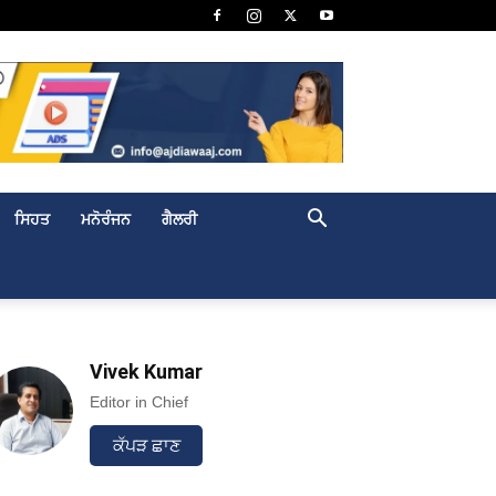
ਸਿਹਤ
ਮਨੋਰੰਜਨ
ਗੈਲਰੀ
Vivek Kumar
Editor in Chief
ਕੱਪੜ ਛਾਣ