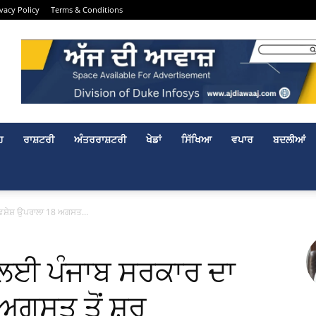
ivacy Policy
Terms & Conditions
ਹ
ਰਾਸ਼ਟਰੀ
ਅੰਤਰਰਾਸ਼ਟਰੀ
ਖੇਡਾਂ
ਸਿੱਖਿਆ
ਵਪਾਰ
ਬਦਲੀਆਂ
ਵਿਸ਼ੇਸ਼ ਉਪਰਾਲਾ 18 ਅਗਸਤ...
ਣ ਲਈ ਪੰਜਾਬ ਸਰਕਾਰ ਦਾ
ਅਗਸਤ ਤੋਂ ਸ਼ੁਰੂ