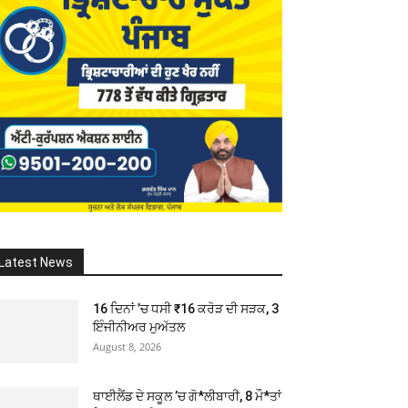
Latest News
16 ਦਿਨਾਂ ’ਚ ਧਸੀ ₹16 ਕਰੋੜ ਦੀ ਸੜਕ, 3
ਇੰਜੀਨੀਅਰ ਮੁਅੱਤਲ
August 8, 2026
ਥਾਈਲੈਂਡ ਦੇ ਸਕੂਲ ’ਚ ਗੋ*ਲੀਬਾਰੀ, 8 ਮੌ*ਤਾਂ