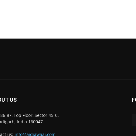
OUT US
F
86-87, Top Floor, Sector 45-C,
digarh, India 160047
act us:
info@ajdiawaaj.com