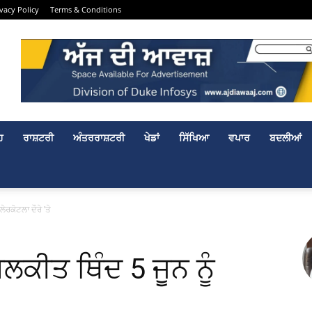
ivacy Policy
Terms & Conditions
ਹ
ਰਾਸ਼ਟਰੀ
ਅੰਤਰਰਾਸ਼ਟਰੀ
ਖੇਡਾਂ
ਸਿੱਖਿਆ
ਵਪਾਰ
ਬਦਲੀਆਂ
ੇਰਕੋਟਲਾ ਦੌਰੇ ’ਤੇ
ਲਕੀਤ ਥਿੰਦ 5 ਜੂਨ ਨੂੰ