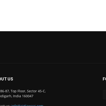
OUT US
F
86-87, Top Floor, Sector 45-C,
digarh, India 160047
act us:
info@ajdiawaaj.com