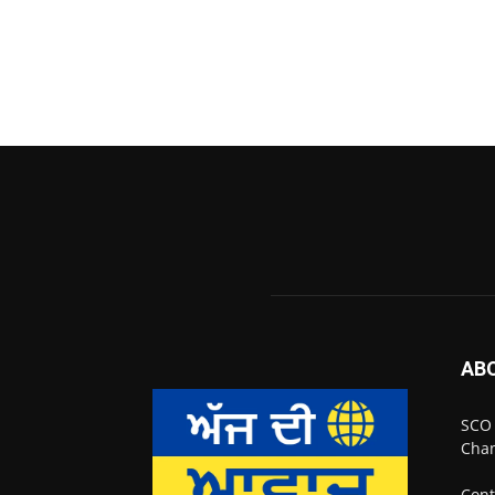
AB
SCO 
Chan
Cont