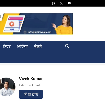
ਸਿਹਤ
ਮਨੋਰੰਜਨ
ਗੈਲਰੀ
Vivek Kumar
Editor in Chief
ਕੱਪੜ ਛਾਣ