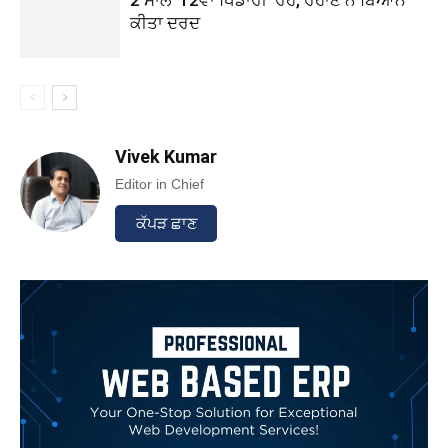
2 ਸਾਲ ’12ਵਾਂ ਖਿਡਾਰੀ’ ਰਹੇ, ਰਹਾਣੇ ਨੇ ਬਿਆਨ
ਕੀਤਾ ਦਰਦ
Vivek Kumar
Editor in Chief
ਕੱਪੜ ਛਾਣ