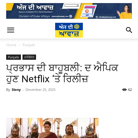
Home
Punjabi
Punjabi
ਮਨੋਰੰਜਨ
ਪ੍ਰਭਾਸ ਦੀ ਬਾਹੂਬਲੀ: ਦ ਐਪਿਕ
ਹੁਣ Netflix ‘ਤੇ ਰਿਲੀਜ਼
By
Slony
-
December 25, 2025
62
WhatsApp
Facebook
Twitter
T