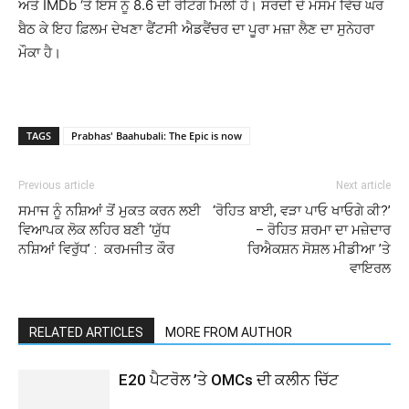
ਅਤੇ IMDb ‘ਤੇ ਇਸ ਨੂੰ 8.6 ਦੀ ਰੇਟਿੰਗ ਮਿਲੀ ਹੈ। ਸਰਦੀ ਦੇ ਮੌਸਮ ਵਿੱਚ ਘਰ
ਬੈਠ ਕੇ ਇਹ ਫ਼ਿਲਮ ਦੇਖਣਾ ਫੈਂਟਸੀ ਐਡਵੈਂਚਰ ਦਾ ਪੂਰਾ ਮਜ਼ਾ ਲੈਣ ਦਾ ਸੁਨੇਹਰਾ
ਮੌਕਾ ਹੈ।
TAGS
Prabhas' Baahubali: The Epic is now
Previous article
Next article
ਸਮਾਜ ਨੂੰ ਨਸ਼ਿਆਂ ਤੋਂ ਮੁਕਤ ਕਰਨ ਲਈ
‘ਰੋਹਿਤ ਬਾਈ, ਵੜਾ ਪਾਓ ਖਾਓਗੇ ਕੀ?’
ਵਿਆਪਕ ਲੋਕ ਲਹਿਰ ਬਣੀ ‘ਯੁੱਧ
– ਰੋਹਿਤ ਸ਼ਰਮਾ ਦਾ ਮਜ਼ੇਦਾਰ
ਨਸ਼ਿਆਂ ਵਿਰੁੱਧ’ : ਕਰਮਜੀਤ ਕੌਰ
ਰਿਐਕਸ਼ਨ ਸੋਸ਼ਲ ਮੀਡੀਆ ’ਤੇ
ਵਾਇਰਲ
RELATED ARTICLES
MORE FROM AUTHOR
E20 ਪੈਟਰੋਲ ’ਤੇ OMCs ਦੀ ਕਲੀਨ ਚਿੱਟ