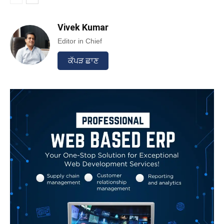
Vivek Kumar
Editor in Chief
ਕੱਪੜ ਛਾਣ