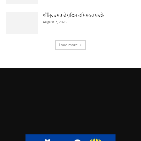
ਅੰਮ੍ਰਿਤਸਰ ਦੇ ਪੁਲਿਸ ਕਮਿਸ਼ਨਰ ਬਦਲੇ
August 7, 2026
Load more