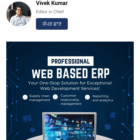
Vivek Kumar
Editor in Chief
ਕੱਪੜ ਛਾਣ