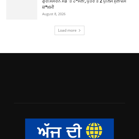
ਗੁਰਸਿਮਰਨ ਮੰਡ ’ਤੇ ਹ*ਮਲਾ, ਪੁੱਤਰ ਤੇ 2 ਪੁਲਿਸ ਮੁਲਾਜ਼ਮ
ਜ਼*ਖ਼ਮੀ
August 8, 2026
Load more