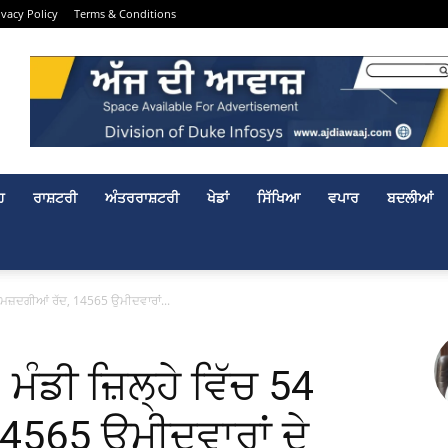
ivacy Policy
Terms & Conditions
ਹ
ਰਾਸ਼ਟਰੀ
ਅੰਤਰਰਾਸ਼ਟਰੀ
ਖੇਡਾਂ
ਸਿੱਖਿਆ
ਵਪਾਰ
ਬਦਲੀਆਂ
 ਨਾਮਜ਼ਦਗੀਆਂ ਰੱਦ, 14565 ਉਮੀਦਵਾਰਾਂ...
 ਮੰਡੀ ਜ਼ਿਲ੍ਹੇ ਵਿੱਚ 54
4565 ਉਮੀਦਵਾਰਾਂ ਦੇ