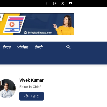
ਸਿਹਤ
ਮਨੋਰੰਜਨ
ਗੈਲਰੀ
Vivek Kumar
Editor in Chief
ਕੱਪੜ ਛਾਣ