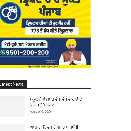
Latest News
ਸਕੂਲ ਬੱਸਾਂ ਸਮੇਤ ਵੱਖ-ਵੱਖ ਵਾਹਨਾਂ ਦੇ
ਕਰੀਬ 30 ਚਲਾਨ
August 6, 2026
ਆਜ਼ਾਦੀ ਦਿਵਸ ਦੇ ਸਮਾਗਮ ਸਬੰਧੀ