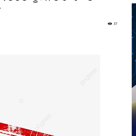
ਏ
37
Twitter
Telegram
Pinterest
Copy URL