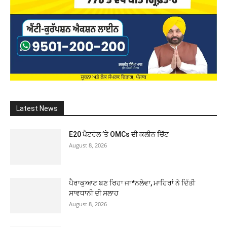
Latest News
E20 ਪੈਟਰੋਲ ’ਤੇ OMCs ਦੀ ਕਲੀਨ ਚਿੱਟ
August 8, 2026
ਪੈਰਾਕੁਆਟ ਬਣ ਰਿਹਾ ਜਾ*ਨਲੇਵਾ, ਮਾਹਿਰਾਂ ਨੇ ਦਿੱਤੀ
ਸਾਵਧਾਨੀ ਦੀ ਸਲਾਹ
August 8, 2026