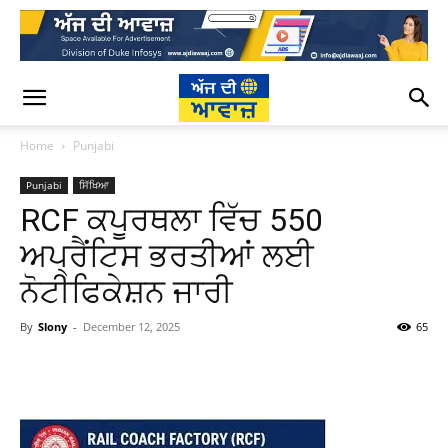
Home
Punjabi
Punjabi
ਸਿੱਖਿਆ
RCF ਕਪੂਰਥਲਾ ਵਿੱਚ 550
ਅਪ੍ਰੈਂਟਿਸ ਭਰਤੀਆਂ ਲਈ
ਨੋਟੀਫਿਕੇਸ਼ਨ ਜਾਰੀ
By
Slony
-
December 12, 2025
65
WhatsApp
Facebook
Twitter
T