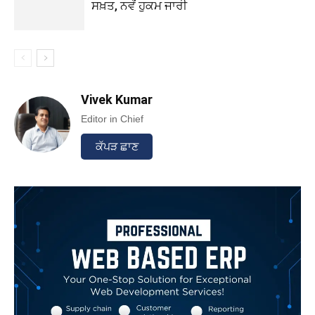
ਸਖ਼ਤ, ਨਵੇਂ ਹੁਕਮ ਜਾਰੀ
Vivek Kumar
Editor in Chief
ਕੱਪੜ ਛਾਣ