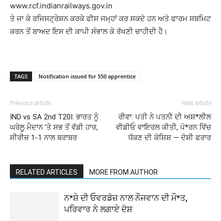
www.rcf.indianrailways.gov.in
ਤੇ ਜਾ ਕੇ ਰਜਿਸਟ੍ਰੇਸ਼ਨ ਕਰਕੇ ਫੀਸ ਜਮ੍ਹਾਂ ਕਰ ਸਕਦੇ ਹਨ ਅਤੇ ਫਾਰਮ ਸਬਮਿਟ
ਕਰਨ ਤੋਂ ਬਾਅਦ ਇਸ ਦੀ ਕਾਪੀ ਸੰਭਾਲ ਕੇ ਰੱਖਣੀ ਚਾਹੀਦੀ ਹੈ।
TAGS
Notification issued for 550 apprentice
Previous article
Next article
IND vs SA 2nd T20I: ਭਾਰਤ ਨੂੰ
ਰੀਵਾ: ਪਤੀ ਨੇ ਪਤਨੀ ਦੀ ਅਸ਼*ਲੀਲ
ਘਰੇਲੂ ਮੈਦਾਨ ’ਤੇ ਸਭ ਤੋਂ ਵੱਡੀ ਹਾਰ,
ਵੀਡੀਓ ਵਾਇਰਲ ਕੀਤੀ, ਪੋ*ਰਨ ਵਿੱਚ
ਸੀਰੀਜ਼ 1-1 ਨਾਲ ਬਰਾਬਰ
ਧੱਕਣ ਦੀ ਕੋਸ਼ਿਸ਼ — ਦੋਸ਼ੀ ਫਰਾਰ
RELATED ARTICLES
MORE FROM AUTHOR
ਨ*ਸ਼ੇ ਦੀ ਓਵਰਡੋਜ਼ ਨਾਲ ਨੌਜਵਾਨ ਦੀ ਮੌ*ਤ,
ਪਰਿਵਾਰ ਨੇ ਲਗਾਏ ਦੋਸ਼