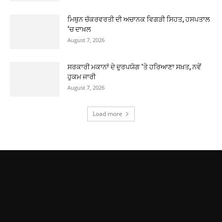
ਮਿਥੁਨ ਚੱਕਰਵਰਤੀ ਦੀ ਅਚਾਨਕ ਵਿਗੜੀ ਸਿਹਤ, ਹਸਪਤਾਲ
‘ਚ ਦਾਖ਼ਲ
August 7, 2026
ਸਰਕਾਰੀ ਮਕਾਨਾਂ ਦੇ ਦੁਰਪਯੋਗ ‘ਤੇ ਹਰਿਆਣਾ ਸਖ਼ਤ, ਨਵੇਂ
ਹੁਕਮ ਜਾਰੀ
August 7, 2026
Load more