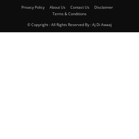
Privacy Policy
About Us
Contact Us
Disclaimer
Terms & Conditions
© Copyright - All Rights Reserved By : Aj Di Awaaj