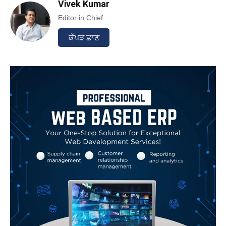
Vivek Kumar
Editor in Chief
ਕੱਪੜ ਛਾਣ