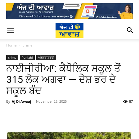
Home
crime
crime
Punjabi
ਅੰਤਰਰਾਸ਼ਟਰੀ
ਨਾਈਜੀਰੀਆ: ਕੈਥੋਲਿਕ ਸਕੂਲ ਤੋਂ
315 ਲੋਕ ਅਗਵਾ — ਦੇਸ਼ ਭਰ ਦੇ
ਸਕੂਲ ਬੰਦ
By
Aj Di Awaaj
-
November 25, 2025
87
WhatsApp
Facebook
Twitter
T