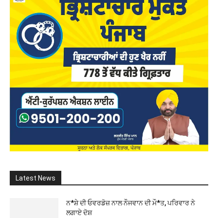
Latest News
ਨ*ਸ਼ੇ ਦੀ ਓਵਰਡੋਜ਼ ਨਾਲ ਨੌਜਵਾਨ ਦੀ ਮੌ*ਤ, ਪਰਿਵਾਰ ਨੇ
ਲਗਾਏ ਦੋਸ਼