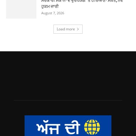
ਸਰਕਾਰੀ ਮਕਾਨਾਂ ਦੇ ਦੁਰਪਯੋਗ ‘ਤੇ ਹਰਿਆਣਾ ਸਖ਼ਤ, ਨਵੇਂ
ਹੁਕਮ ਜਾਰੀ
August 7, 2026
Load more