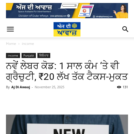
Home
income
income
Punjabi
ਵਿਓਪਾਰ
ਨਵੇਂ ਲੇਬਰ ਕੋਡ: 1 ਸਾਲ ਕੰਮ ‘ਤੇ ਵੀ
ਗ੍ਰੈਚੁਟੀ, ₹20 ਲੱਖ ਤੱਕ ਟੈਕਸ-ਮੁਕਤ
By
Aj Di Awaaj
-
November 25, 2025
131
WhatsApp
Facebook
Twitter
T