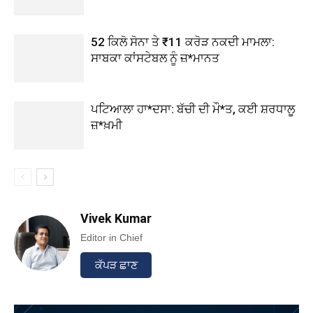
52 ਕਿਲੋ ਸੋਨਾ ਤੇ ₹11 ਕਰੋੜ ਨਕਦੀ ਮਾਮਲਾ:
ਸਾਬਕਾ ਕਾਂਸਟੇਬਲ ਨੂੰ ਜ਼*ਮਾਨਤ
ਪਟਿਆਲਾ ਹਾ*ਦਸਾ: ਬੱਚੀ ਦੀ ਮੌ*ਤ, ਕਈ ਸ਼ਰਧਾਲੂ
ਜ਼*ਖ਼ਮੀ
Vivek Kumar
Editor in Chief
ਕੱਪੜ ਛਾਣ