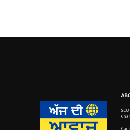
AB
SCO 
Chan
Cont