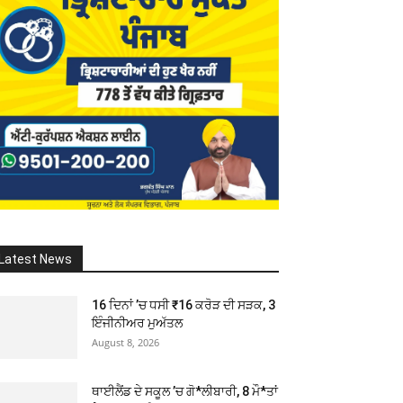
Latest News
16 ਦਿਨਾਂ ’ਚ ਧਸੀ ₹16 ਕਰੋੜ ਦੀ ਸੜਕ, 3
ਇੰਜੀਨੀਅਰ ਮੁਅੱਤਲ
August 8, 2026
ਥਾਈਲੈਂਡ ਦੇ ਸਕੂਲ ’ਚ ਗੋ*ਲੀਬਾਰੀ, 8 ਮੌ*ਤਾਂ