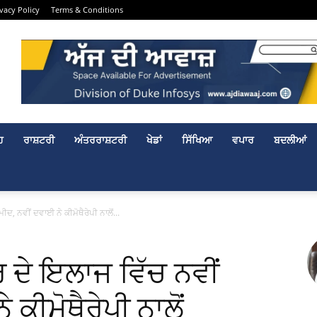
ivacy Policy
Terms & Conditions
ਹ
ਰਾਸ਼ਟਰੀ
ਅੰਤਰਰਾਸ਼ਟਰੀ
ਖੇਡਾਂ
ਸਿੱਖਿਆ
ਵਪਾਰ
ਬਦਲੀਆਂ
ਦ, ਨਵੀਂ ਦਵਾਈ ਨੇ ਕੀਮੋਥੈਰੇਪੀ ਨਾਲੋਂ...
 ਦੇ ਇਲਾਜ ਵਿੱਚ ਨਵੀਂ
ਕੀਮੋਥੈਰੇਪੀ ਨਾਲੋਂ