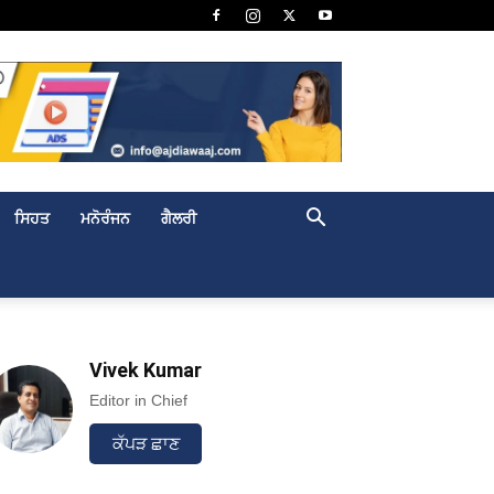
ਸਿਹਤ
ਮਨੋਰੰਜਨ
ਗੈਲਰੀ
Vivek Kumar
Editor in Chief
ਕੱਪੜ ਛਾਣ