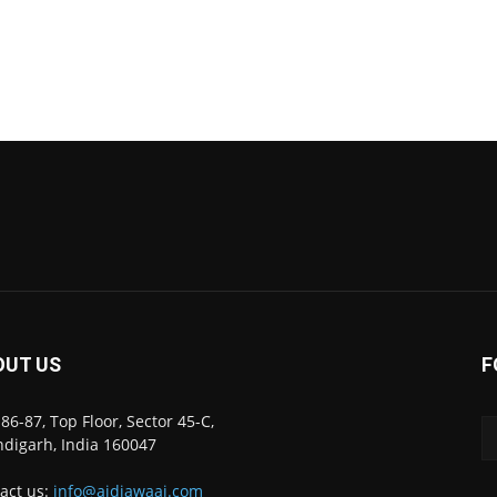
OUT US
F
86-87, Top Floor, Sector 45-C,
digarh, India 160047
act us:
info@ajdiawaaj.com