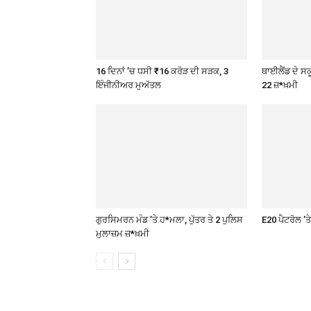
16 ਦਿਨਾਂ ’ਚ ਧਸੀ ₹16 ਕਰੋੜ ਦੀ ਸੜਕ, 3
ਥਾਈਲੈਂਡ ਦੇ ਸਕੂ
ਇੰਜੀਨੀਅਰ ਮੁਅੱਤਲ
22 ਜ਼*ਖ਼ਮੀ
ਗੁਰਸਿਮਰਨ ਮੰਡ ’ਤੇ ਹ*ਮਲਾ, ਪੁੱਤਰ ਤੇ 2 ਪੁਲਿਸ
E20 ਪੈਟਰੋਲ ’
ਮੁਲਾਜ਼ਮ ਜ਼*ਖ਼ਮੀ