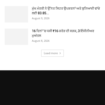
ਮੁੱਖ ਮੰਤਰੀ ਨੇ ਉੱਨਤ ਸਿਹਤ ਉਪਕਰਨਾਂ ਅਤੇ ਬੁਨਿਆਦੀ ਢਾਂਚੇ
ਲਈ 83.85...
August 9, 2026
16 ਦਿਨਾਂ ’ਚ ਧਸੀ ₹16 ਕਰੋੜ ਦੀ ਸੜਕ, 3 ਇੰਜੀਨੀਅਰ
ਮੁਅੱਤਲ
August 8, 2026
Load more