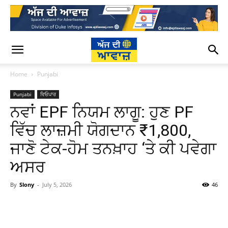
Home
Punjabi
Punjabi
ਵਿਓਪਾਰ
ਨਵਾਂ EPF ਨਿਯਮ ਲਾਗੂ: ਹੁਣ PF
ਵਿੱਚ ਲਾਜ਼ਮੀ ਯੋਗਦਾਨ ₹1,800,
ਜਾਣੋ ਟੇਕ-ਹੋਮ ਤਨਖ਼ਾਹ ‘ਤੇ ਕੀ ਪਵੇਗਾ
ਅਸਰ
By
Slony
-
July 5, 2026
46
WhatsApp
Facebook
Twitter
T