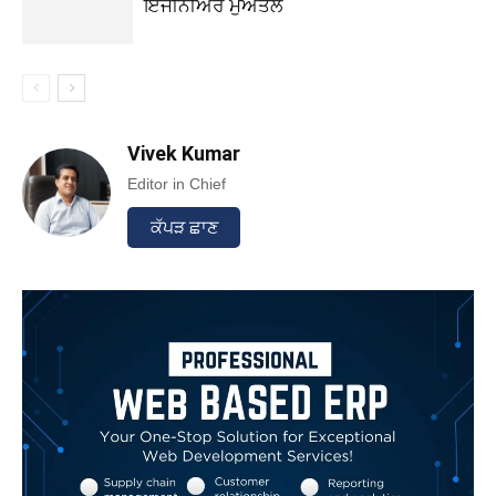
ਇੰਜੀਨੀਅਰ ਮੁਅੱਤਲ
Vivek Kumar
Editor in Chief
ਕੱਪੜ ਛਾਣ