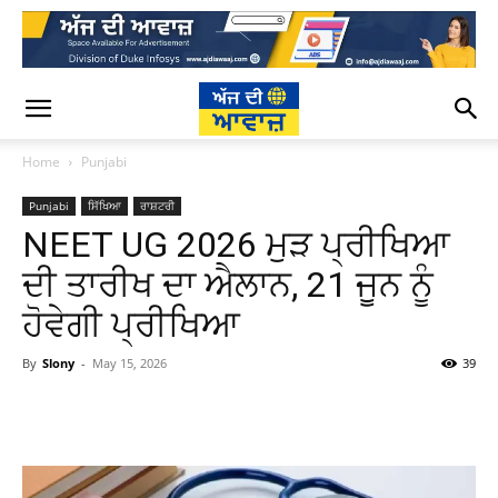
Home
Punjabi
Punjabi
ਸਿੱਖਿਆ
ਰਾਸ਼ਟਰੀ
NEET UG 2026 ਮੁੜ ਪ੍ਰੀਖਿਆ
ਦੀ ਤਾਰੀਖ ਦਾ ਐਲਾਨ, 21 ਜੂਨ ਨੂੰ
ਹੋਵੇਗੀ ਪ੍ਰੀਖਿਆ
By
Slony
-
May 15, 2026
39
WhatsApp
Facebook
Twitter
T