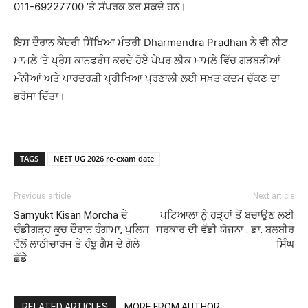
011-69227700 ’ਤੇ ਸੰਪਰਕ ਕਰ ਸਕਦੇ ਹਨ।
ਇਸ ਦੌਰਾਨ ਕੇਂਦਰੀ ਸਿੱਖਿਆ ਮੰਤਰੀ
Dharmendra Pradhan
ਨੇ ਵੀ ਨੀਟ
ਮਾਮਲੇ ’ਤੇ ਪ੍ਰੈਸ ਕਾਨਫਰੰਸ ਕਰਦੇ ਹੋਏ ਪੇਪਰ ਲੀਕ ਮਾਮਲੇ ਵਿੱਚ ਗੜਬੜੀਆਂ
ਮੰਨੀਆਂ ਅਤੇ ਪਾਰਦਰਸ਼ੀ ਪ੍ਰੀਖਿਆ ਪ੍ਰਣਾਲੀ ਲਈ ਸਖ਼ਤ ਕਦਮ ਚੁੱਕਣ ਦਾ
ਭਰੋਸਾ ਦਿੱਤਾ।
TAGS
NEET UG 2026 re-exam date
Previous article
Next article
Samyukt Kisan Morcha ਦੇ
ਪਟਿਆਲਾ ਨੂੰ ਹੜ੍ਹਾਂ ਤੋਂ ਬਚਾਉਣ ਲਈ
ਚੰਡੀਗੜ੍ਹ ਕੂਚ ਦੌਰਾਨ ਹੰਗਾਮਾ, ਪੁਲਿਸ
ਸਰਕਾਰ ਦੀ ਵੱਡੀ ਯੋਜਨਾ : ਡਾ. ਬਲਬੀਰ
ਵੱਲੋਂ ਲਾਠੀਚਾਰਜ ਤੇ ਹੰਝੂ ਗੈਸ ਦੇ ਗੋਲੇ
ਸਿੰਘ
ਛੱਡੇ
RELATED ARTICLES
MORE FROM AUTHOR