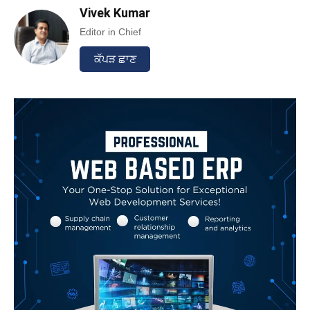
Vivek Kumar
Editor in Chief
ਕੱਪੜ ਛਾਣ