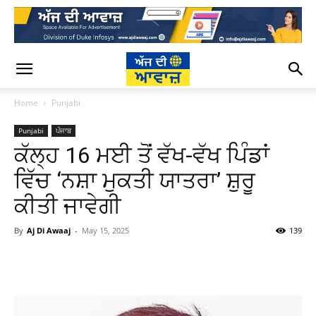
Home
Punjabi
Punjabi
ਪੰਜਾਬ
ਕੱਲ੍ਹ 16 ਮਈ ਤੋਂ ਵੱਖ-ਵੱਖ ਪਿੰਡਾਂ
ਵਿੱਚ ‘ਨਸ਼ਾ ਮੁਕਤੀ ਯਾਤਰਾ’ ਸ਼ੁਰੂ
ਕੀਤੀ ਜਾਵੇਗੀ
By
Aj Di Awaaj
-
May 15, 2025
139
WhatsApp
Facebook
Twitter
T