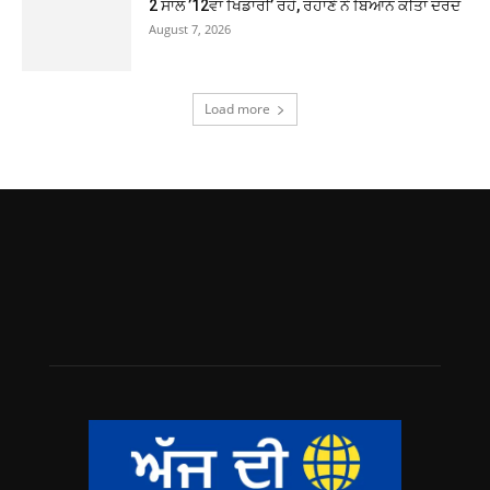
2 ਸਾਲ ’12ਵਾਂ ਖਿਡਾਰੀ’ ਰਹੇ, ਰਹਾਣੇ ਨੇ ਬਿਆਨ ਕੀਤਾ ਦਰਦ
August 7, 2026
Load more