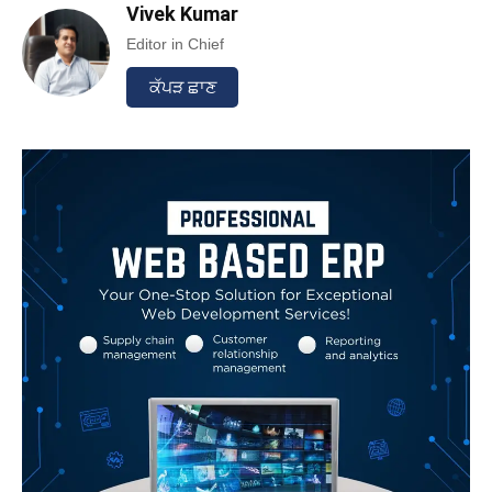
Vivek Kumar
Editor in Chief
ਕੱਪੜ ਛਾਣ