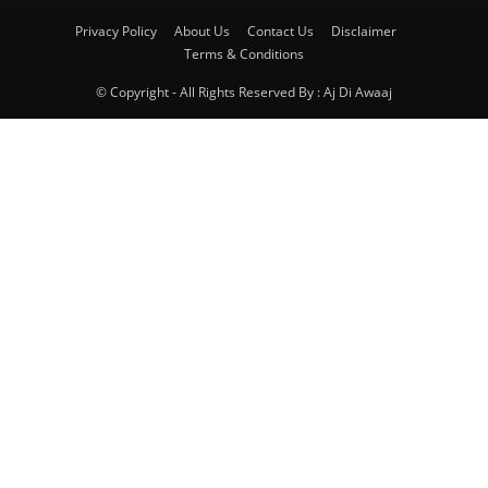
Privacy Policy
About Us
Contact Us
Disclaimer
Terms & Conditions
© Copyright - All Rights Reserved By : Aj Di Awaaj