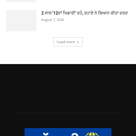
2 ਸਾਲ ’12ਵਾਂ ਖਿਡਾਰੀ’ ਰਹੇ, ਰਹਾਣੇ ਨੇ ਬਿਆਨ ਕੀਤਾ ਦਰਦ
August 7, 2026
Load more