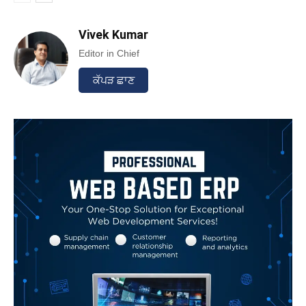
Vivek Kumar
Editor in Chief
ਕੱਪੜ ਛਾਣ