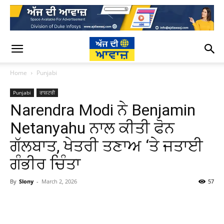
Home
Punjabi
Punjabi
ਰਾਸ਼ਟਰੀ
Narendra Modi ਨੇ Benjamin
Netanyahu ਨਾਲ ਕੀਤੀ ਫੋਨ
ਗੱਲਬਾਤ, ਖੇਤਰੀ ਤਣਾਅ ‘ਤੇ ਜਤਾਈ
ਗੰਭੀਰ ਚਿੰਤਾ
By
Slony
-
March 2, 2026
57
WhatsApp
Facebook
Twitter
T