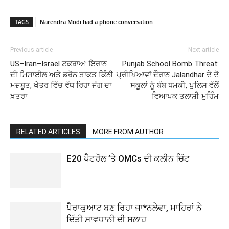
TAGS
Narendra Modi had a phone conversation
Previous article
Next article
US–Iran–Israel ਟਕਰਾਅ: ਇਰਾਨ
Punjab School Bomb Threat:
ਦੀ ਮਿਸਾਈਲ ਅਤੇ ਡਰੋਨ ਤਾਕਤ ਕਿੰਨੀ
ਪ੍ਰੀਖਿਆਵਾਂ ਦੌਰਾਨ Jalandhar ਦੇ ਦੋ
ਮਜ਼ਬੂਤ, ਖੇਤਰ ਵਿੱਚ ਵੱਧ ਰਿਹਾ ਜੰਗ ਦਾ
ਸਕੂਲਾਂ ਨੂੰ ਬੰਬ ਧਮਕੀ, ਪੁਲਿਸ ਵੱਲੋਂ
ਖ਼ਤਰਾ
ਵਿਆਪਕ ਤਲਾਸ਼ੀ ਮੁਹਿੰਮ
RELATED ARTICLES
MORE FROM AUTHOR
E20 ਪੈਟਰੋਲ ’ਤੇ OMCs ਦੀ ਕਲੀਨ ਚਿੱਟ
ਪੈਰਾਕੁਆਟ ਬਣ ਰਿਹਾ ਜਾ*ਨਲੇਵਾ, ਮਾਹਿਰਾਂ ਨੇ
ਦਿੱਤੀ ਸਾਵਧਾਨੀ ਦੀ ਸਲਾਹ