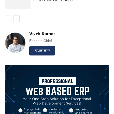
Vivek Kumar
Editor in Chief
ਕੱਪੜ ਛਾਣ