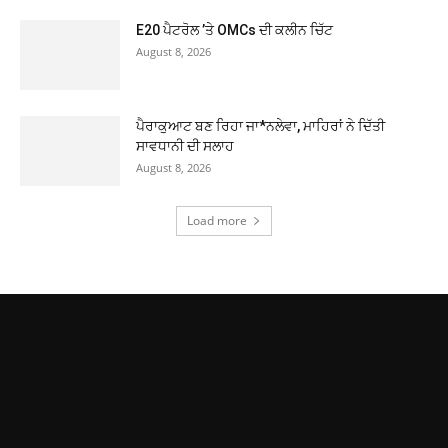
E20 ਪੈਟਰੋਲ ’ਤੇ OMCs ਦੀ ਕਲੀਨ ਚਿੱਟ
August 8, 2026
ਪੈਰਾਕੁਆਟ ਬਣ ਰਿਹਾ ਜਾ*ਨਲੇਵਾ, ਮਾਹਿਰਾਂ ਨੇ ਦਿੱਤੀ
ਸਾਵਧਾਨੀ ਦੀ ਸਲਾਹ
August 8, 2026
Load more