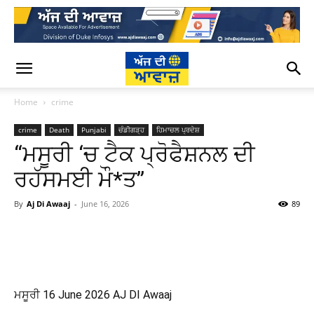
Home
crime
crime
Death
Punjabi
ਚੰਡੀਗੜ੍ਹ
ਹਿਮਾਚਲ ਪ੍ਰਦੇਸ਼
“ਮਸੂਰੀ ‘ਚ ਟੈਕ ਪ੍ਰੋਫੈਸ਼ਨਲ ਦੀ
ਰਹੱਸਮਈ ਮੌ*ਤ”
By
Aj Di Awaaj
-
June 16, 2026
89
WhatsApp
Facebook
Twitter
T
ਮਸੂਰੀ 16 June 2026 AJ DI Awaaj