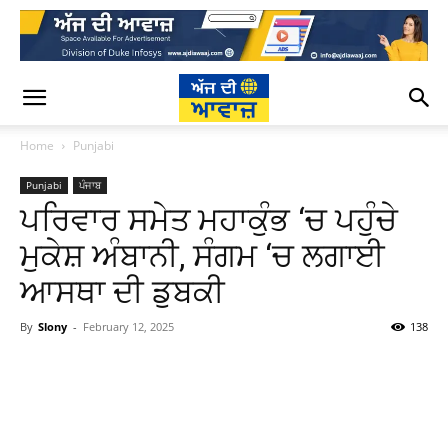
Home
Punjabi
Punjabi
ਪੰਜਾਬ
ਪਰਿਵਾਰ ਸਮੇਤ ਮਹਾਕੁੰਭ ‘ਚ ਪਹੁੰਚੇ
ਮੁਕੇਸ਼ ਅੰਬਾਨੀ, ਸੰਗਮ ‘ਚ ਲਗਾਈ
ਆਸਥਾ ਦੀ ਡੁਬਕੀ
By
Slony
-
February 12, 2025
138
WhatsApp
Facebook
Twitter
T