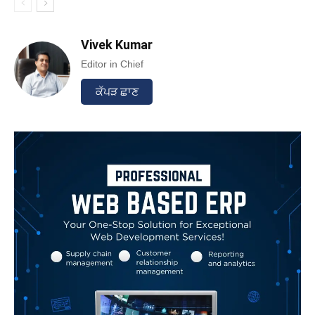
Vivek Kumar
Editor in Chief
ਕੱਪੜ ਛਾਣ