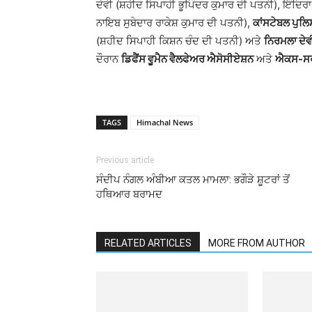
ਦੇਵੀ (ਸ਼ਹੀਦ ਸਿਪਾਹੀ ਭੂਪਿੰਦਰ ਕੁਮਾਰ ਦੀ ਪਤਨੀ), ਇੰਦਿਰ
ਨਾਇਬ ਸੁਬੇਦਾਰ ਰਾਕੇਸ਼ ਕੁਮਾਰ ਦੀ ਪਤਨੀ),
ਕਾਂਸਟੇਬਲ ਪੁਲਿਸ
(ਸ਼ਹੀਦ ਸਿਪਾਹੀ ਕਿਸ਼ਨ ਚੰਦ ਦੀ ਪਤਨੀ) ਅਤੇ
ਨਿਰਮਲਾ ਦੇਵ
ਦੌਰਾਨ
ਡਿਫੈਂਸ ਵੂਮੈਨ ਵੈਲਫੇਅਰ ਐਸੋਸੀਏਸ਼ਨ
ਅਤੇ
ਐਕਸ-ਸਰ
TAGS
Himachal News
Previous article
ਸੰਦੀਪ ਨੰਗਲ ਅੰਬੀਆ ਕਤਲ ਮਾਮਲਾ: ਭਗੌੜੇ ਸ਼ੂਟਰਾਂ ਤੋਂ
ਹਥਿਆਰ ਬਰਾਮਦ
RELATED ARTICLES
MORE FROM AUTHOR