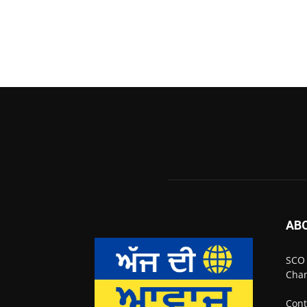
AB
SCO 
Chan
Cont