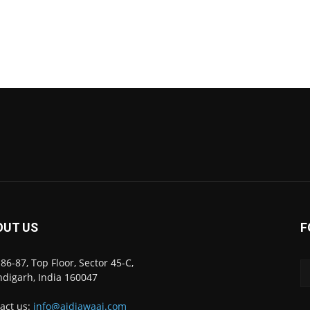
OUT US
F
86-87, Top Floor, Sector 45-C,
digarh, India 160047
act us:
info@ajdiawaaj.com