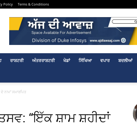
cy Policy
Terms & Conditions
ਹ
ਰਾਸ਼ਟਰੀ
ਅੰਤਰਰਾਸ਼ਟਰੀ
ਖੇਡਾਂ
ਸਿੱਖਿਆ
ਵਪਾਰ
ਬਦਲੀਆਂ
ਾਂ ਦੇ ਨਾਮ” ਸਮਾਰਪਿਤ
ਤਸਵ: “ਇੱਕ ਸ਼ਾਮ ਸ਼ਹੀਦਾਂ