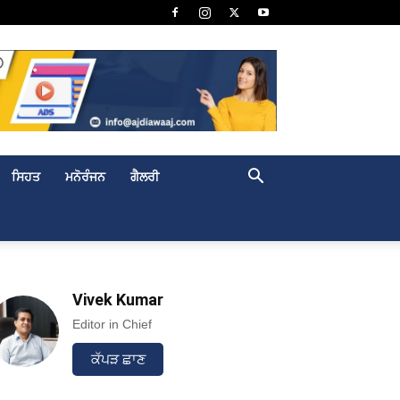
ਸਿਹਤ
ਮਨੋਰੰਜਨ
ਗੈਲਰੀ
Vivek Kumar
Editor in Chief
ਕੱਪੜ ਛਾਣ