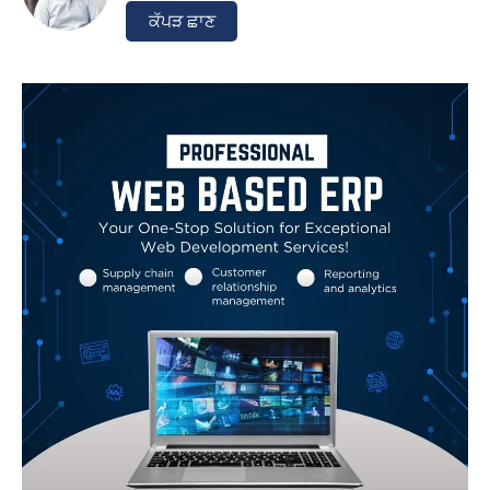
ਕੱਪੜ ਛਾਣ