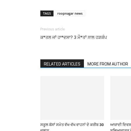
TAGS
roopnagar news
Previous article
ਕ*ਤਲ ਜਾਂ ਹਾ*ਦਸਾ? 3 ਮੌ*ਤਾਂ ਨਾਲ ਹੜਕੰਪ
RELATED ARTICLES
MORE FROM AUTHOR
ਸਕੂਲ ਬੱਸਾਂ ਸਮੇਤ ਵੱਖ-ਵੱਖ ਵਾਹਨਾਂ ਦੇ ਕਰੀਬ 30
ਆਜ਼ਾਦੀ ਦਿਵਸ 
ਚਲਾਨ
ਸਭਿਆਚਾਰਕ ਪ