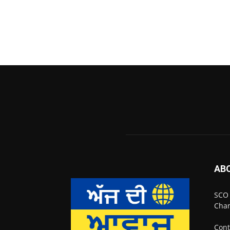
AB
SCO 
Chan
Cont