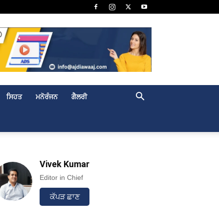
ਸਿਹਤ
ਮਨੋਰੰਜਨ
ਗੈਲਰੀ
Vivek Kumar
Editor in Chief
ਕੱਪੜ ਛਾਣ