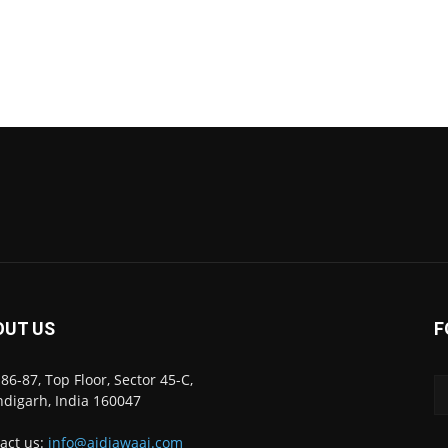
OUT US
F
86-87, Top Floor, Sector 45-C,
digarh, India 160047
act us:
info@ajdiawaaj.com