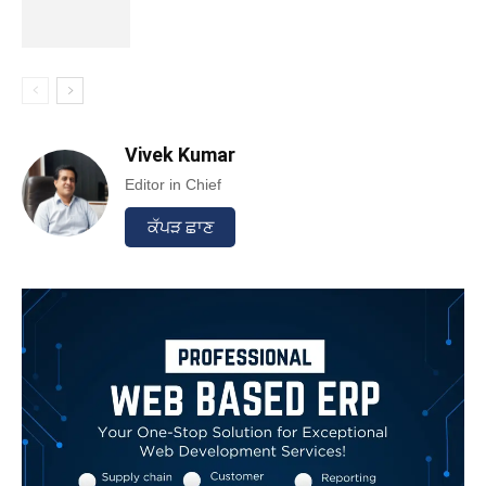
Vivek Kumar
Editor in Chief
ਕੱਪੜ ਛਾਣ