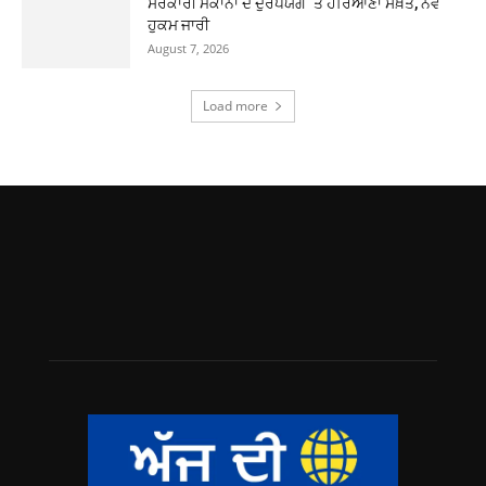
ਸਰਕਾਰੀ ਮਕਾਨਾਂ ਦੇ ਦੁਰਪਯੋਗ ‘ਤੇ ਹਰਿਆਣਾ ਸਖ਼ਤ, ਨਵੇਂ
ਹੁਕਮ ਜਾਰੀ
August 7, 2026
Load more