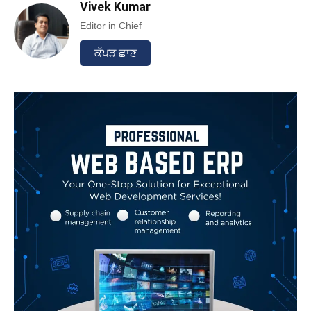
Vivek Kumar
Editor in Chief
ਕੱਪੜ ਛਾਣ