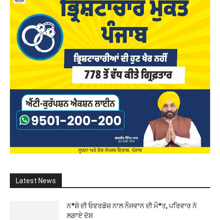
Latest News
ਨ*ਸ਼ੇ ਦੀ ਓਵਰਡੋਜ਼ ਨਾਲ ਨੌਜਵਾਨ ਦੀ ਮੌ*ਤ, ਪਰਿਵਾਰ ਨੇ
ਲਗਾਏ ਦੋਸ਼