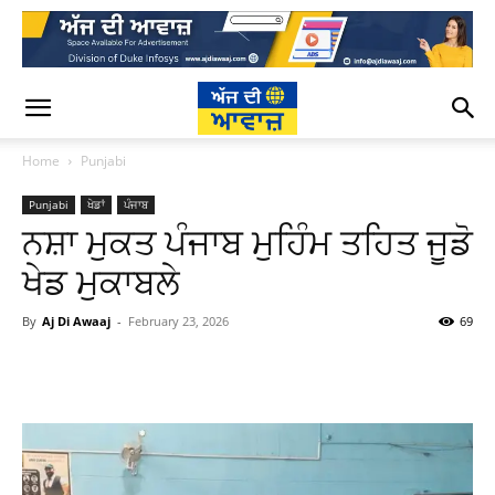
Home
Punjabi
Punjabi
ਖੇਡਾਂ
ਪੰਜਾਬ
ਨਸ਼ਾ ਮੁਕਤ ਪੰਜਾਬ ਮੁਹਿੰਮ ਤਹਿਤ ਜੂਡੋ
ਖੇਡ ਮੁਕਾਬਲੇ
By
Aj Di Awaaj
-
February 23, 2026
69
WhatsApp
Facebook
Twitter
T