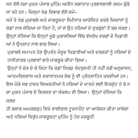
ਸਨ
ਵੱਲੋਂ
ਨਸ਼ਾ
ਮੁਕਤ
ਪੰਜਾਬ
ਮੁਹਿੰਮ
ਅਧੀਨ
ਲਗਾਤਾਰ
ਪ੍ਰਭਾਵਸ਼ਾਲੀ
ਕਦਮ
ਚੁੱਕੇ
ਜਾ
ਰਹੇ
ਹਨ
।
ਜ਼ਿਲ੍ਹਾ
ਖੇਡ
ਵਿਭਾਗ
ਵੱਲੋਂ
ਸਮੇਂ
–
ਸਮੇਂ
ਤੇ
ਖੇਡ
ਮੁਕਾਬਲੇ
ਅਤੇ
ਜਾਗਰੂਕਤਾ
ਸੈਮੀਨਾਰ
ਆਯੋਜਿਤ
ਕਰਕੇ
ਨੌਜਵਾਨਾਂ
ਨੂੰ
ਖੇਡਾਂ
ਨਾਲ
ਜੋੜਿਆ
ਜਾ
ਰਿਹਾ
ਹੈ
,
ਤਾਂ
ਜੋ
ਉਹ
ਨਸ਼ਿਆਂ
ਦੇ
ਦੁਰਗੁਣਾਂ
ਤੋਂ
ਬਚ
ਸਕਣ
।
ਉਨ੍ਹਾਂ
ਦੱਸਿਆ
ਕਿ
ਇਨ੍ਹਾਂ
ਜੂਡੋ
ਮੁਕਾਬਲਿਆਂ
ਵਿੱਚ
ਵੱਖ
ਵੱਖ
ਵਰਗਾਂ
ਦੇ
ਖਿਡਾਰੀ
ਆਂ
ਨੇ
ਉਤਸ਼ਾਹ
ਨਾਲ
ਭਾਗ
ਲਿਆ
।
ਮੁਕਾਬਲੇ
ਸਮਾਪਤ
ਹੋਣ
ਉਪਰੰਤ
ਮੌਜੂਦ
ਖਿਡਾਰੀਆਂ
ਅਤੇ
ਦਰਸ਼ਕਾਂ
ਨੂੰ
ਨਸ਼ਿਆਂ
ਦੇ
ਹਾਨੀਕਾਰਕ
ਪ੍ਰਭਾਵਾਂ
ਬਾਰੇ
ਜਾਗਰੂਕ
ਕੀਤਾ
ਗਿਆ
।
ਉਨ੍ਹਾਂ
ਨੇ
ਜ਼ੋਰ
ਦੇ
ਕੇ
ਕਿਹਾ
ਕਿ
ਖੇਡਾਂ
ਸਿਰਫ਼
ਤੰਦਰੁਸਤੀ
ਹੀ
ਨਹੀਂ
ਸਗੋਂ
ਅਨੁਸ਼ਾਸਨ
,
ਆਤਮ
ਵਿਸ਼ਵਾਸ
ਅਤੇ
ਸਕਾਰਾਤਮਕ
ਸੋਚ
ਨੂੰ
ਵੀ
ਪ੍ਰੋਤਸਾਹਿਤ
ਕਰਦੀਆਂ
ਹਨ
।
ਇਸ
ਮੌਕੇ
ਸਭ
ਹਾਜ਼ਰ
ਵਿਅਕਤੀਆਂ
ਨੇ
ਨਸ਼ਿਆਂ
ਦੇ
ਖਾਤਮੇ
ਲਈ
ਇਕਜੁੱਟ
ਹੋ
ਕੇ
ਨ
ਸ਼ਾ
ਮੁਕਤ
ਪੰਜਾਬ
ਦੇ
ਸਿਰਜਣ
ਦਾ
ਸੰਕਲਪ
ਵੀ
ਲਿਆ
।
ਉਨ੍ਹਾਂ ਦੱਸਿਆ ਕਿ
ਜਲਦ
ਹੀ
ਬਲਾਕ
ਅਮਰਗੜ੍ਹ
ਵਿਖੇ
ਵਾਲੀਬਾਲ
ਟੂਰਨਾਮੈਂਟ
ਦਾ
ਆਯੋਜਨ
ਕੀਤਾ
ਜਾਵੇਗਾ
ਅਤੇ
ਨਸ਼ਿਆਂ
ਵਿਰੁੱਧ
ਜਾਗਰੂਕਤਾ
ਮੁਹਿੰਮ
ਨੂੰ
ਹੋਰ
ਮਜ਼ਬੂਤੀ