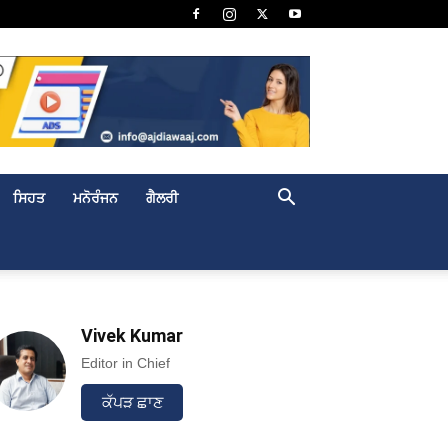
ਸਿਹਤ
ਮਨੋਰੰਜਨ
ਗੈਲਰੀ
Vivek Kumar
Editor in Chief
ਕੱਪੜ ਛਾਣ