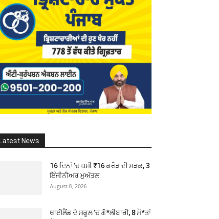
Latest News
16 ਦਿਨਾਂ ’ਚ ਧਸੀ ₹16 ਕਰੋੜ ਦੀ ਸੜਕ, 3
ਇੰਜੀਨੀਅਰ ਮੁਅੱਤਲ
August 8, 2026
ਥਾਈਲੈਂਡ ਦੇ ਸਕੂਲ ’ਚ ਗੋ*ਲੀਬਾਰੀ, 8 ਮੌ*ਤਾਂ