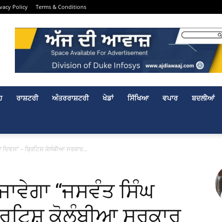
ivacy Policy
Terms & Conditions
ਹ
ਰਾਸ਼ਟਰੀ
ਅੰਤਰਰਾਸ਼ਟਰੀ
ਖੇਡਾਂ
ਸਿੱਖਿਆ
ਵਪਾਰ
ਬਦਲੀਆਂ
 ਦਿਵਸ” – ਬ੍ਰਿਟਿਸ਼ ਕੋਲੰਬੀਆ ਸਰਕਾਰ...
ਜਾਵੇਗਾ “ਜਸਵੰਤ ਸਿੰਘ
ਰਿਟਿਸ਼ ਕੋਲੰਬੀਆ ਸਰਕਾਰ