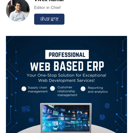
Editor in Chief
ਕੱਪੜ ਛਾਣ