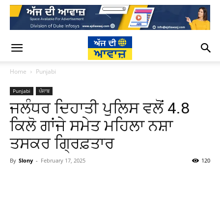
Home
Punjabi
Punjabi
ਪੰਜਾਬ
ਜਲੰਧਰ ਦਿਹਾਤੀ ਪੁਲਿਸ ਵਲੋਂ 4.8
ਕਿਲੋ ਗਾਂਜੇ ਸਮੇਤ ਮਹਿਲਾ ਨਸ਼ਾ
ਤਸਕਰ ਗ੍ਰਿਫ਼ਤਾਰ
By
Slony
-
February 17, 2025
120
WhatsApp
Facebook
Twitter
T