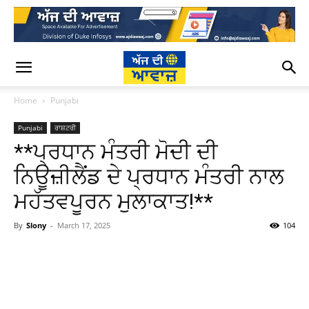
Home
Punjabi
Punjabi
ਰਾਸ਼ਟਰੀ
**ਪ੍ਰਧਾਨ ਮੰਤਰੀ ਮੋਦੀ ਦੀ
ਨਿਊਜ਼ੀਲੈਂਡ ਦੇ ਪ੍ਰਧਾਨ ਮੰਤਰੀ ਨਾਲ
ਮਹੱਤਵਪੂਰਨ ਮੁਲਾਕਾਤ!**
By
Slony
-
March 17, 2025
104
WhatsApp
Facebook
Twitter
T