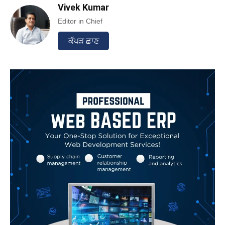
Vivek Kumar
Editor in Chief
ਕੱਪੜ ਛਾਣ