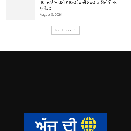
16 ਦਿਨਾਂ ’ਚ ਧਸੀ ₹16 ਕਰੋੜ ਦੀ ਸੜਕ, 3 ਇੰਜੀਨੀਅਰ
ਮੁਅੱਤਲ
August 8, 2026
Load more