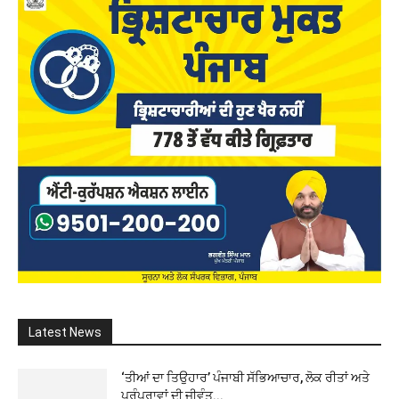
Latest News
‘ਤੀਆਂ ਦਾ ਤਿਉਹਾਰ’ ਪੰਜਾਬੀ ਸੱਭਿਆਚਾਰ, ਲੋਕ ਰੀਤਾਂ ਅਤੇ
ਪਰੰਪਰਾਵਾਂ ਦੀ ਜੀਵੰਤ...