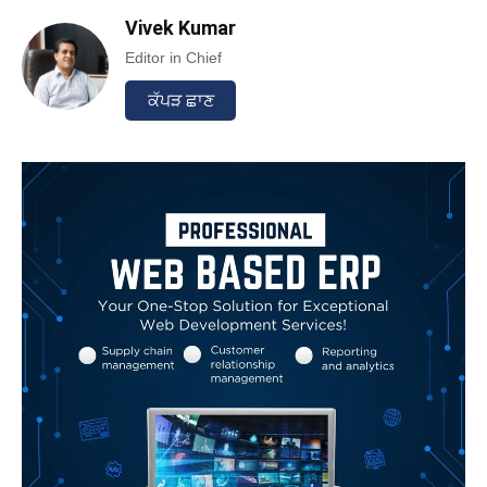
Vivek Kumar
Editor in Chief
ਕੱਪੜ ਛਾਣ