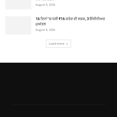
August 9, 2026
16 ਦਿਨਾਂ ’ਚ ਧਸੀ ₹16 ਕਰੋੜ ਦੀ ਸੜਕ, 3 ਇੰਜੀਨੀਅਰ
ਮੁਅੱਤਲ
August 8, 2026
Load more