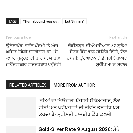
TAGS
“‘Homebound’ was out
but ‘Sinners’
Previous article
Next article
ਉੱਤਰਾਖੰਡ: ਵਸੰਤ ਪੰਚਮੀ ’ਤੇ ਅੱਜ
ਚੰਡੀਗੜ੍ਹ: ਜੀਐਮਸੀਆਚ-32 ਟ੍ਰੌਮਾ
ਘੋਸ਼ਿਤ ਹੋਵੇਗੀ ਬਦਰੀਨਾਥ ਧਾਮ ਦੇ
ਸੈਂਟਰ ਵਿੱਚ ਫਾਲ ਸੀਲਿੰਗ ਡਿੱਗੀ, ਇੱਕ
ਕਪਾਟ ਖੁਲ੍ਹਣ ਦੀ ਤਾਰੀਖ, ਯਾਤਰਾ
ਜ਼ਖਮੀ; ਉਦਘਾਟਨ ਤੋਂ ਛੇ ਮਹੀਨੇ ਬਾਅਦ
ਨਰਿੰਦਰਨਗਰ ਰਾਜਦਰਬਾਰ ਪਹੁੰਚੇਗੀ
ਸੁਰੱਖਿਆ ‘ਤੇ ਸਵਾਲ
RELATED ARTICLES
MORE FROM AUTHOR
‘ਤੀਆਂ ਦਾ ਤਿਉਹਾਰ’ ਪੰਜਾਬੀ ਸੱਭਿਆਚਾਰ, ਲੋਕ
ਰੀਤਾਂ ਅਤੇ ਪਰੰਪਰਾਵਾਂ ਦੀ ਜੀਵੰਤ ਤਸਵੀਰ ਪੇਸ਼
ਕਰਦਾ ਹੈ- ਸ੍ਰੀਮਤੀ ਰਾਜਬੀਰ ਕੌਰ ਕਲਸੀ
Gold-Silver Rate 9 August 2026: ਸੋਨੇ