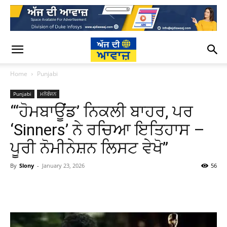
Home
Punjabi
Punjabi
ਮਨੋਰੰਜਨ
“‘ਹੋਮਬਾਊਂਡ’ ਨਿਕਲੀ ਬਾਹਰ, ਪਰ
‘Sinners’ ਨੇ ਰਚਿਆ ਇਤਿਹਾਸ –
ਪੂਰੀ ਨੋਮੀਨੇਸ਼ਨ ਲਿਸਟ ਵੇਖੋ”
By
Slony
-
January 23, 2026
56
WhatsApp
Facebook
Twitter
T