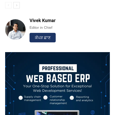
Vivek Kumar
Editor in Chief
ਕੱਪੜ ਛਾਣ