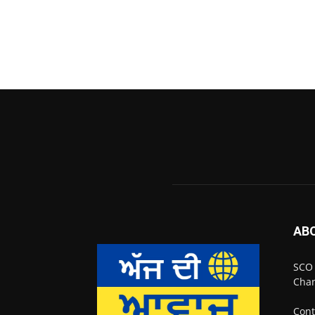
AB
SCO 
Chan
Cont