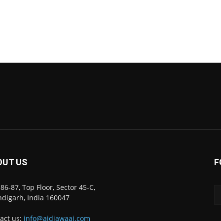
OUT US
F
86-87, Top Floor, Sector 45-C,
digarh, India 160047
act us:
info@ajdiawaaj.com