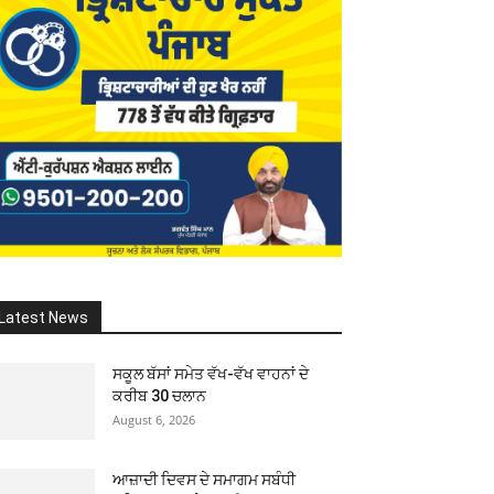
Latest News
ਸਕੂਲ ਬੱਸਾਂ ਸਮੇਤ ਵੱਖ-ਵੱਖ ਵਾਹਨਾਂ ਦੇ
ਕਰੀਬ 30 ਚਲਾਨ
August 6, 2026
ਆਜ਼ਾਦੀ ਦਿਵਸ ਦੇ ਸਮਾਗਮ ਸਬੰਧੀ