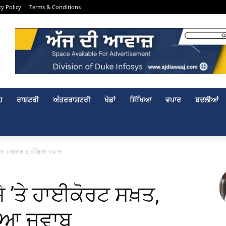
cy Policy
Terms & Conditions
ਹ
ਰਾਸ਼ਟਰੀ
ਅੰਤਰਰਾਸ਼ਟਰੀ
ਖੇਡਾਂ
ਸਿੱਖਿਆ
ਵਪਾਰ
ਬਦਲੀਆਂ
 ਮਾਨ ਸਰਕਾਰ ਤੋਂ ਮੰਗਿਆ ਜਵਾਬ
਼ੇ ’ਤੇ ਹਾਈਕੋਰਟ ਸਖ਼ਤ,
ਗਿਆ ਜਵਾਬ