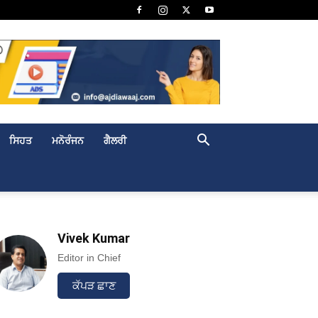
ਸਿਹਤ
ਮਨੋਰੰਜਨ
ਗੈਲਰੀ
Vivek Kumar
Editor in Chief
ਕੱਪੜ ਛਾਣ