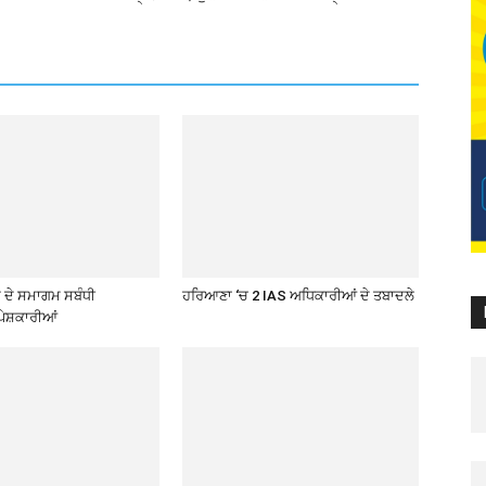
ਦੇ ਸਮਾਗਮ ਸਬੰਧੀ
ਹਰਿਆਣਾ ‘ਚ 2 IAS ਅਧਿਕਾਰੀਆਂ ਦੇ ਤਬਾਦਲੇ
ੇਸ਼ਕਾਰੀਆਂ