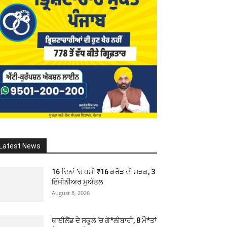
Latest News
16 ਦਿਨਾਂ ’ਚ ਧਸੀ ₹16 ਕਰੋੜ ਦੀ ਸੜਕ, 3
ਇੰਜੀਨੀਅਰ ਮੁਅੱਤਲ
August 8, 2026
ਥਾਈਲੈਂਡ ਦੇ ਸਕੂਲ ’ਚ ਗੋ*ਲੀਬਾਰੀ, 8 ਮੌ*ਤਾਂ