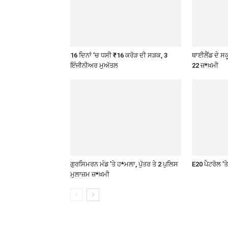
16 ਦਿਨਾਂ ’ਚ ਧਸੀ ₹16 ਕਰੋੜ ਦੀ ਸੜਕ, 3
ਥਾਈਲੈਂਡ ਦੇ ਸਕੂ
ਇੰਜੀਨੀਅਰ ਮੁਅੱਤਲ
22 ਜ਼*ਖ਼ਮੀ
ਗੁਰਸਿਮਰਨ ਮੰਡ ’ਤੇ ਹ*ਮਲਾ, ਪੁੱਤਰ ਤੇ 2 ਪੁਲਿਸ
E20 ਪੈਟਰੋਲ ’
ਮੁਲਾਜ਼ਮ ਜ਼*ਖ਼ਮੀ