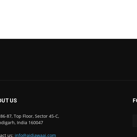
OUT US
F
86-87, Top Floor, Sector 45-C,
digarh, India 160047
act us:
info@ajdiawaaj.com