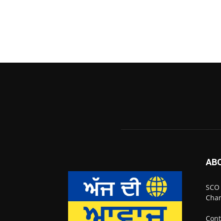
AB
SCO 
Chan
Cont