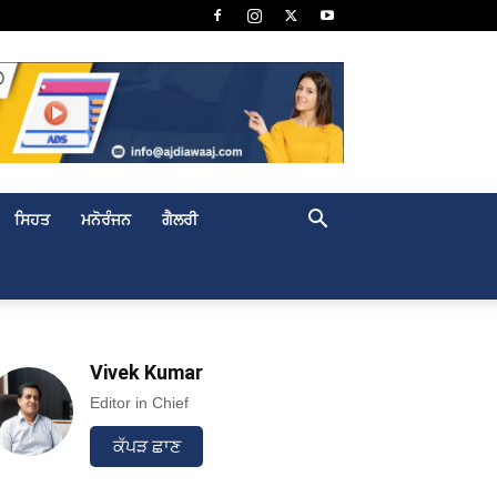
ਸਿਹਤ
ਮਨੋਰੰਜਨ
ਗੈਲਰੀ
Vivek Kumar
Editor in Chief
ਕੱਪੜ ਛਾਣ