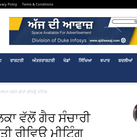
ivacy Policy
Terms & Conditions
ਹ
ਰਾਸ਼ਟਰੀ
ਅੰਤਰਰਾਸ਼ਟਰੀ
ਖੇਡਾਂ
ਸਿੱਖਿਆ
ਵਪਾਰ
ਬਦਲੀਆਂ
ਮਾਰੀਆਂ ਸਬੰਧੀ ਕੀਤੀ ਰੀਵਿਊ ਮੀਟਿੰਗ
ਾ ਵੱਲੋਂ ਗੈਰ ਸੰਚਾਰੀ
ਤੀ ਰੀਵਿਊ ਮੀਟਿੰਗ