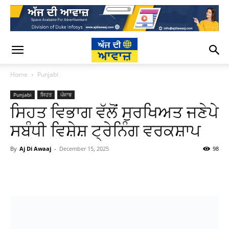
Home
Punjabi
Punjabi
ਸਿਹਤ
ਪੰਜਾਬ
ਸਿਹਤ ਵਿਭਾਗ ਵੱਲੋਂ ਸੁਰਖਿਅਤ ਜਣੇਪੇ
ਸਬੰਧੀ ਵਿਸ਼ੇਸ਼ ਟ੍ਰੇਨਿੰਗ ਵਰਕਸ਼ਾਪ
By
Aj Di Awaaj
-
December 15, 2025
98
WhatsApp
Facebook
Twitter
T