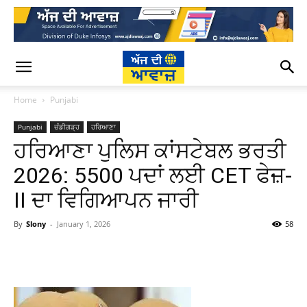
Home
Punjabi
Punjabi
ਚੰਡੀਗੜ੍ਹ
ਹਰਿਆਣਾ
ਹਰਿਆਣਾ ਪੁਲਿਸ ਕਾਂਸਟੇਬਲ ਭਰਤੀ
2026: 5500 ਪਦਾਂ ਲਈ CET ਫੇਜ਼-
II ਦਾ ਵਿਗਿਆਪਨ ਜਾਰੀ
By
Slony
-
January 1, 2026
58
WhatsApp
Facebook
Twitter
T