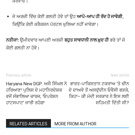
ਕਰਵਾਓ।
ਜੇ ਅਰਜ਼ੀ ਵਿੱਚ ਕੋਈ ਗਲਤੀ ਹੋਵੇ ਤਾਂ ਉਹ
ਆਪੋ-ਆਪ ਹੀ ਰੱਦ ਹੋ ਜਾਵੇਗੀ
,
ਕਿਉਂਕਿ ਕੋਈ ਕਰੈਕਸ਼ਨ ਪੋਰਟਲ ਖੁਲਿਆ ਨਹੀਂ ਜਾਵੇਗਾ।
ਨਤੀਜਾ:
ਉਮੀਦਵਾਰ ਆਪਣੀ ਅਰਜ਼ੀ
ਬਹੁਤ ਸਾਵਧਾਨੀ ਨਾਲ ਖ਼ੁਦ ਹੀ
ਭਰੇ ਤਾਂ ਜੋ
ਕੋਈ ਗਲਤੀ ਨਾ ਹੋਵੇ।
Previous article
Next article
Haryana New DGP: ਅਜੈ ਸਿੰਘਲ ਨੇ
ਭਾਰਤ-ਪਾਕਿਸਤਾਨ ਟਕਰਾਅ ‘ਤੇ ਚੀਨ
ਹਰਿਆਣਾ ਪੁਲਿਸ ਦੇ ਮਹਾਨਿਰਦੇਸ਼ਕ
ਦੇ ਦਾਅਵੇ ਤੋਂ ਅਸਦੁੱਦੀਨ ਓਵੈਸੀ ਭੜਕੇ,
ਵਜੋਂ ਸੰਭਾਲਿਆ ਚਾਰਜ, ‘ਓਪਰੇਸ਼ਨ
ਕਿਹਾ– ਕੀ ਮੋਦੀ ਸਰਕਾਰ ਨੇ ਇਸ ਲਈ
ਹਾਟਸਪਾਟ’ ਜਾਰੀ ਰਹੇਗਾ
ਸਹਿਮਤੀ ਦਿੱਤੀ ਸੀ?
RELATED ARTICLES
MORE FROM AUTHOR