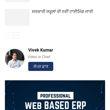
ਸਰਕਾਰੀ ਸਕੂਲਾਂ ਦੀ ਨਵੀਂ ਟਾਈਮਿੰਗ ਜਾਰੀ
Vivek Kumar
Editor in Chief
ਕੱਪੜ ਛਾਣ