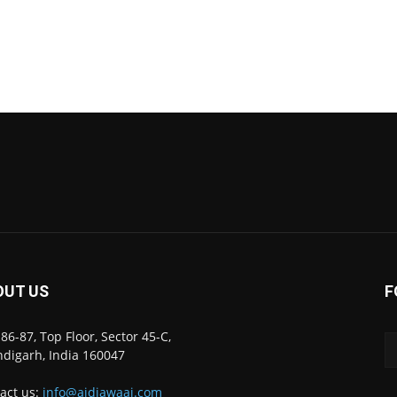
OUT US
F
86-87, Top Floor, Sector 45-C,
digarh, India 160047
act us:
info@ajdiawaaj.com