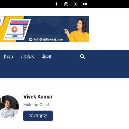
ਸਿਹਤ
ਮਨੋਰੰਜਨ
ਗੈਲਰੀ
Vivek Kumar
Editor in Chief
ਕੱਪੜ ਛਾਣ