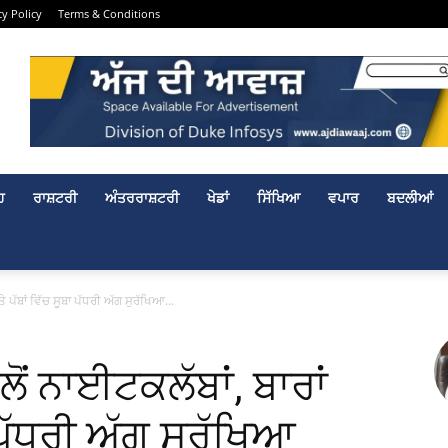
cy Policy
Terms & Conditions
ਹ
ਰਾਸ਼ਟਰੀ
ਅੰਤਰਰਾਸ਼ਟਰੀ
ਖੇਡਾਂ
ਸਿੱਖਿਆ
ਵਪਾਰ
ਬਦਲੀਆਂ
 ਪੱਬਾਂ ਵਿੱਚ ਸੂਬਾ ਪੱਧਰੀ ਅੱਗ ਸੁਰੱਖਿਆ...
ਂ ਨਾਈਟਕਲੱਬਾਂ, ਬਾਰਾਂ
ਾ ਪੱਧਰੀ ਅੱਗ ਸੁਰੱਖਿਆ