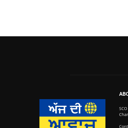
AB
SCO 
Chan
Cont