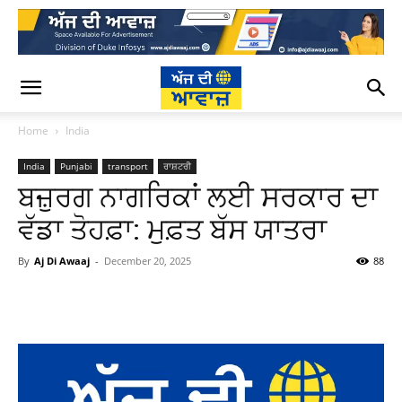
Home
India
India
Punjabi
transport
ਰਾਸ਼ਟਰੀ
ਬਜ਼ੁਰਗ ਨਾਗਰਿਕਾਂ ਲਈ ਸਰਕਾਰ ਦਾ
ਵੱਡਾ ਤੋਹਫ਼ਾ: ਮੁਫ਼ਤ ਬੱਸ ਯਾਤਰਾ
By
Aj Di Awaaj
-
December 20, 2025
88
WhatsApp
Facebook
Twitter
T