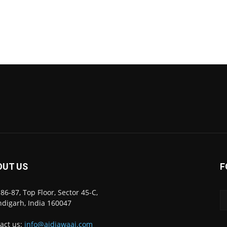
OUT US
F
86-87, Top Floor, Sector 45-C,
digarh, India 160047
act us:
info@ajdiawaaj.com