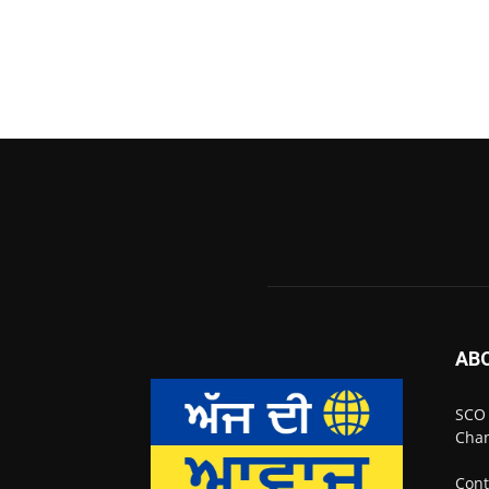
AB
SCO 
Chan
Cont