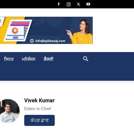
ਸਿਹਤ
ਮਨੋਰੰਜਨ
ਗੈਲਰੀ
Vivek Kumar
Editor in Chief
ਕੱਪੜ ਛਾਣ