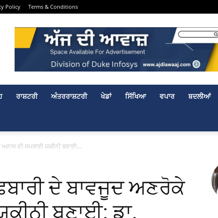
cy Policy
Terms & Conditions
ਹ
ਰਾਸ਼ਟਰੀ
ਅੰਤਰਰਾਸ਼ਟਰੀ
ਖੇਡਾਂ
ਸਿੱਖਿਆ
ਵਪਾਰ
ਬਦਲੀਆਂ
ਕੇ ਅਨਾਜ ਦੀ ਸਪਲਾਈ ਯਕੀਨੀ ਬਣਾਈ:...
ਬਾਰੀ ਦੇ ਬਾਵਜੂਦ ਅਣਰੋਕੇ
ਕੀਨੀ ਬਣਾਈ: ਡਾ.