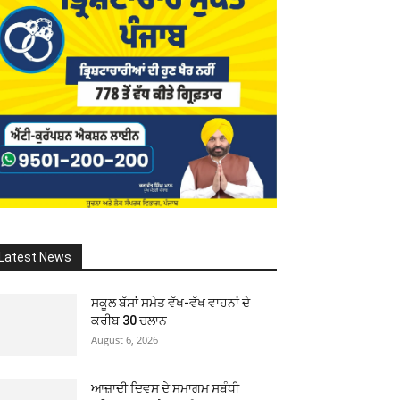
Latest News
ਸਕੂਲ ਬੱਸਾਂ ਸਮੇਤ ਵੱਖ-ਵੱਖ ਵਾਹਨਾਂ ਦੇ
ਕਰੀਬ 30 ਚਲਾਨ
August 6, 2026
ਆਜ਼ਾਦੀ ਦਿਵਸ ਦੇ ਸਮਾਗਮ ਸਬੰਧੀ