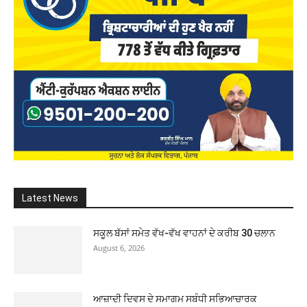
Latest News
ਸਕੂਲ ਬੱਸਾਂ ਸਮੇਤ ਵੱਖ-ਵੱਖ ਵਾਹਨਾਂ ਦੇ ਕਰੀਬ 30 ਚਲਾਨ
August 6, 2026
ਆਜ਼ਾਦੀ ਦਿਵਸ ਦੇ ਸਮਾਗਮ ਸਬੰਧੀ ਸਭਿਆਚਾਰਕ