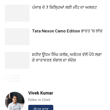
ਪੰਜਾਬ ਦੇ 7 ਜ਼ਿਲ੍ਹਿਆਂ ਲਈ ਮੀਂਹ ਦਾ ਅਲਰਟ
Tata Nexon Camo Edition ਭਾਰਤ ‘ਚ ਲਾਂਚ
ਸ਼ਹੀਦ ਊਧਮ ਸਿੰਘ ਕਲੱਬ, ਅਬੋਹਰ ਵੱਲੋਂ ਪੌਧੇ ਲਗਾ
ਕੇ ਵਾਤਾਵਰਣ ਸੰਭਾਲ ਦਾ ਸੰਦੇਸ਼
Vivek Kumar
Editor in Chief
ਕੱਪੜ ਛਾਣ