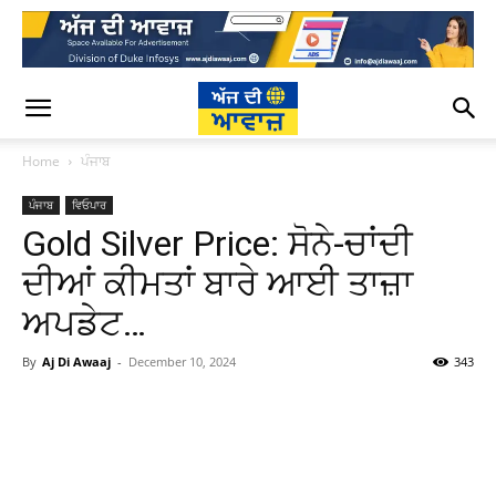
Home
ਪੰਜਾਬ
ਪੰਜਾਬ
ਵਿਓਪਾਰ
Gold Silver Price: ਸੋਨੇ-ਚਾਂਦੀ
ਦੀਆਂ ਕੀਮਤਾਂ ਬਾਰੇ ਆਈ ਤਾਜ਼ਾ
ਅਪਡੇਟ…
By
Aj Di Awaaj
-
December 10, 2024
343
WhatsApp
Facebook
Twitter
T