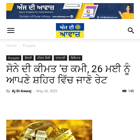
Home
Punjabi
Punjabi
ਗੈਲਰੀ
ਜੀਵਨ ਸ਼ੈਲੀ
ਰਾਸ਼ਟਰੀ
ਵਿਓਪਾਰ
ਸੋਨੇ ਦੀ ਕੀਮਤ ‘ਚ ਕਮੀ, 26 ਮਈ ਨੂੰ
ਆਪਣੇ ਸ਼ਹਿਰ ਵਿੱਚ ਜਾਣੋ ਰੇਟ
By
Aj Di Awaaj
-
May 26, 2025
148
WhatsApp
Facebook
Twitter
T