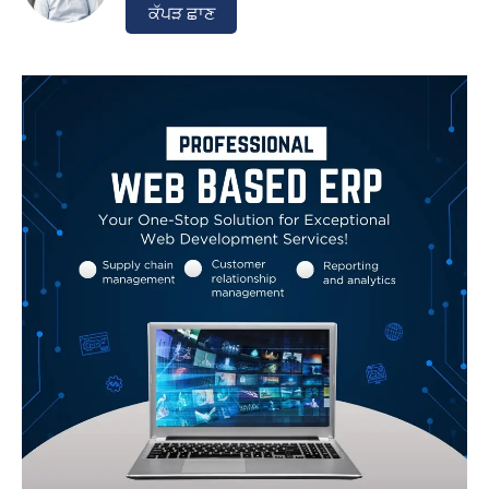
ਕੱਪੜ ਛਾਣ