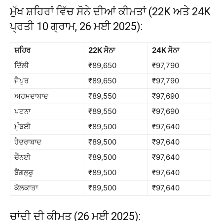
ਮੁੱਖ ਸ਼ਹਿਰਾਂ ਵਿੱਚ ਸੋਨੇ ਦੀਆਂ ਕੀਮਤਾਂ (22K ਅਤੇ 24K
ਪ੍ਰਤੀ 10 ਗ੍ਰਾਮ, 26 ਮਈ 2025):
ਸ਼ਹਿਰ
22K ਸੋਨਾ
24K ਸੋਨਾ
ਦਿੱਲੀ
₹89,650
₹97,790
ਜੈਪੁਰ
₹89,650
₹97,790
ਅਹਮਦਾਬਾਦ
₹89,550
₹97,690
ਪਟਨਾ
₹89,550
₹97,690
ਮੁੰਬਈ
₹89,500
₹97,640
ਹੈਦਰਾਬਾਦ
₹89,500
₹97,640
ਚੈੱਨਈ
₹89,500
₹97,640
ਬੈਂਗਲੁਰੂ
₹89,500
₹97,640
ਕੋਲਕਾਤਾ
₹89,500
₹97,640
ਚਾਂਦੀ ਦੀ ਕੀਮਤ (26 ਮਈ 2025):