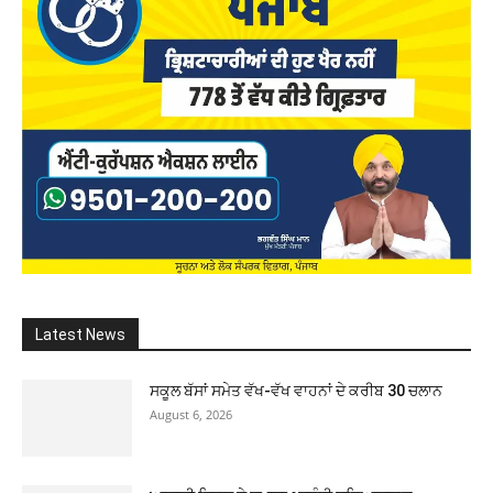
Latest News
ਸਕੂਲ ਬੱਸਾਂ ਸਮੇਤ ਵੱਖ-ਵੱਖ ਵਾਹਨਾਂ ਦੇ ਕਰੀਬ 30 ਚਲਾਨ
August 6, 2026