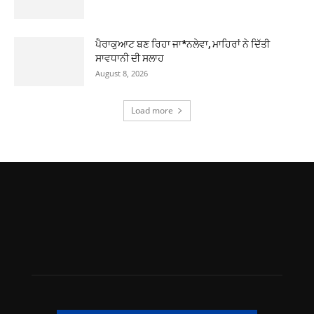
ਪੈਰਾਕੁਆਟ ਬਣ ਰਿਹਾ ਜਾ*ਨਲੇਵਾ, ਮਾਹਿਰਾਂ ਨੇ ਦਿੱਤੀ
ਸਾਵਧਾਨੀ ਦੀ ਸਲਾਹ
August 8, 2026
Load more