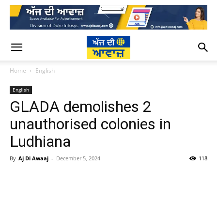
Home
English
English
GLADA demolishes 2
unauthorised colonies in
Ludhiana
By
Aj Di Awaaj
-
December 5, 2024
118
WhatsApp
Facebook
Twitter
T