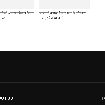
ਰਤੀ ਦੀ ਅਚਾਨਕ ਵਿਗੜੀ ਸਿਹਤ,
ਸਰਕਾਰੀ ਮਕਾਨਾਂ ਦੇ ਦੁਰਪਯੋਗ ‘ਤੇ ਹਰਿਆਣਾ
ਾਖ਼ਲ
ਸਖ਼ਤ, ਨਵੇਂ ਹੁਕਮ ਜਾਰੀ
OUT US
F