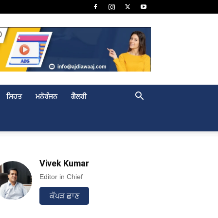
ਸਿਹਤ
ਮਨੋਰੰਜਨ
ਗੈਲਰੀ
Vivek Kumar
Editor in Chief
ਕੱਪੜ ਛਾਣ