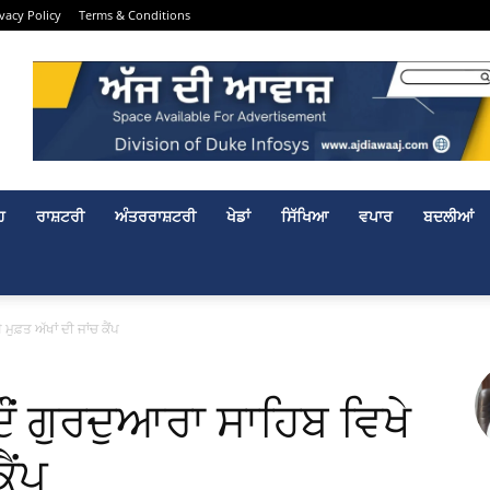
ivacy Policy
Terms & Conditions
ਹ
ਰਾਸ਼ਟਰੀ
ਅੰਤਰਰਾਸ਼ਟਰੀ
ਖੇਡਾਂ
ਸਿੱਖਿਆ
ਵਪਾਰ
ਬਦਲੀਆਂ
ਮੁਫ਼ਤ ਅੱਖਾਂ ਦੀ ਜਾਂਚ ਕੈਂਪ
ੌਂ ਗੁਰਦੁਆਰਾ ਸਾਹਿਬ ਵਿਖੇ
ੈਂਪ