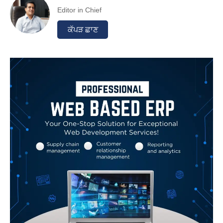
Editor in Chief
ਕੱਪੜ ਛਾਣ