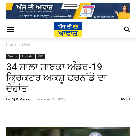
Home
Death
Death
Punjabi
ਖੇਡਾਂ
34 ਸਾਲਾ ਸਾਬਕਾ ਅੰਡਰ-19
ਕ੍ਰਿਕਟਰ ਅਕਸ਼ੂ ਫਰਨਾਂਡੋ ਦਾ
ਦੇਹਾਂਤ
By
Aj Di Awaaj
-
December 31, 2025
83
WhatsApp
Facebook
Twitter
T