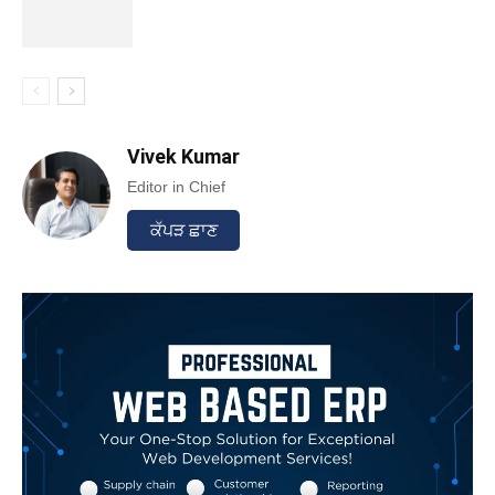
Vivek Kumar
Editor in Chief
ਕੱਪੜ ਛਾਣ