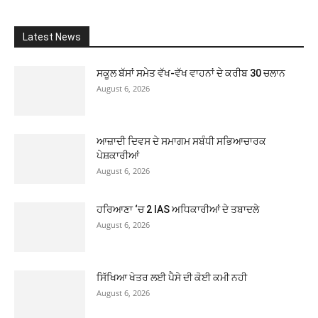
Latest News
ਸਕੂਲ ਬੱਸਾਂ ਸਮੇਤ ਵੱਖ-ਵੱਖ ਵਾਹਨਾਂ ਦੇ ਕਰੀਬ 30 ਚਲਾਨ
August 6, 2026
ਆਜ਼ਾਦੀ ਦਿਵਸ ਦੇ ਸਮਾਗਮ ਸਬੰਧੀ ਸਭਿਆਚਾਰਕ
ਪੇਸ਼ਕਾਰੀਆਂ
August 6, 2026
ਹਰਿਆਣਾ ‘ਚ 2 IAS ਅਧਿਕਾਰੀਆਂ ਦੇ ਤਬਾਦਲੇ
August 6, 2026
ਸਿੱਖਿਆ ਖੇਤਰ ਲਈ ਪੈਸੇ ਦੀ ਕੋਈ ਕਮੀ ਨਹੀ
August 6, 2026