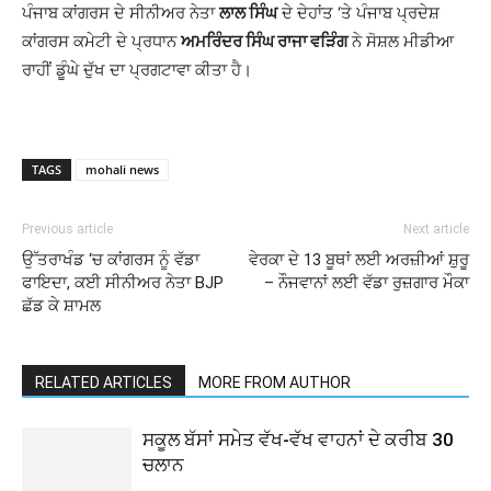
ਪੰਜਾਬ ਕਾਂਗਰਸ ਦੇ ਸੀਨੀਅਰ ਨੇਤਾ
ਲਾਲ ਸਿੰਘ
ਦੇ ਦੇਹਾਂਤ ‘ਤੇ ਪੰਜਾਬ ਪ੍ਰਦੇਸ਼
ਕਾਂਗਰਸ ਕਮੇਟੀ ਦੇ ਪ੍ਰਧਾਨ
ਅਮਰਿੰਦਰ ਸਿੰਘ ਰਾਜਾ ਵੜਿੰਗ
ਨੇ ਸੋਸ਼ਲ ਮੀਡੀਆ
ਰਾਹੀਂ ਡੂੰਘੇ ਦੁੱਖ ਦਾ ਪ੍ਰਗਟਾਵਾ ਕੀਤਾ ਹੈ।
TAGS
mohali news
Previous article
Next article
ਉੱਤਰਾਖੰਡ ‘ਚ ਕਾਂਗਰਸ ਨੂੰ ਵੱਡਾ
ਵੇਰਕਾ ਦੇ 13 ਬੂਥਾਂ ਲਈ ਅਰਜ਼ੀਆਂ ਸ਼ੁਰੂ
ਫਾਇਦਾ, ਕਈ ਸੀਨੀਅਰ ਨੇਤਾ BJP
– ਨੌਜਵਾਨਾਂ ਲਈ ਵੱਡਾ ਰੁਜ਼ਗਾਰ ਮੌਕਾ
ਛੱਡ ਕੇ ਸ਼ਾਮਲ
RELATED ARTICLES
MORE FROM AUTHOR
ਸਕੂਲ ਬੱਸਾਂ ਸਮੇਤ ਵੱਖ-ਵੱਖ ਵਾਹਨਾਂ ਦੇ ਕਰੀਬ 30
ਚਲਾਨ