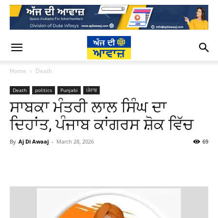
Home
Death
Death
politics
Punjabi
ਪੰਜਾਬ
ਸਾਬਕਾ ਮੰਤਰੀ ਲਾਲ ਸਿੰਘ ਦਾ
ਦਿਹਾਂਤ, ਪੰਜਾਬ ਕਾਂਗਰਸ ਸ਼ੋਕ ਵਿੱਚ
By
Aj Di Awaaj
-
March 28, 2026
69
WhatsApp
Facebook
Twitter
T