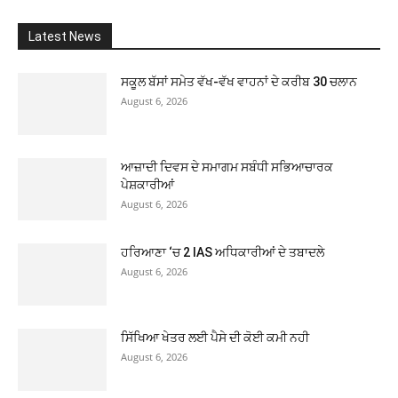
Latest News
ਸਕੂਲ ਬੱਸਾਂ ਸਮੇਤ ਵੱਖ-ਵੱਖ ਵਾਹਨਾਂ ਦੇ ਕਰੀਬ 30 ਚਲਾਨ
August 6, 2026
ਆਜ਼ਾਦੀ ਦਿਵਸ ਦੇ ਸਮਾਗਮ ਸਬੰਧੀ ਸਭਿਆਚਾਰਕ
ਪੇਸ਼ਕਾਰੀਆਂ
August 6, 2026
ਹਰਿਆਣਾ ‘ਚ 2 IAS ਅਧਿਕਾਰੀਆਂ ਦੇ ਤਬਾਦਲੇ
August 6, 2026
ਸਿੱਖਿਆ ਖੇਤਰ ਲਈ ਪੈਸੇ ਦੀ ਕੋਈ ਕਮੀ ਨਹੀ
August 6, 2026