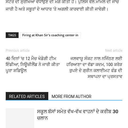
ਸੈਂਟਰ ਦੀ ਸੁਰੱਖਿਆ ਵਧਾਉਣ ਦੀ ਮੰਗ ਕੀਤੀ ਹੈ। ਪੁਲਿਸ ਵੱਲੋਂ ਮਾਮਲੇ ਦੀ ਜਾਂਚ
ਜਾਰੀ ਹੈ ਅਤੇ ਸਬੂਤਾਂ ਦੇ ਆਧਾਰ ‘ਤੇ ਅਗਲੀ ਕਾਰਵਾਈ ਕੀਤੀ ਜਾਵੇਗੀ।
TAGS
Firing at Khan Sir's coaching center in
Previous article
Next article
40 ਦਿਨਾਂ ‘ਚ 12 ਮੈਚ ਖੇਡੇਗੀ ਟੀਮ
ਜਲਵਾਯੂ ਸੰਕਟ ਨਾਲ ਨਜਿੱਠਣ ਲਈ
ਇੰਡੀਆ, ਨਿਊਜ਼ੀਲੈਂਡ ਨੇ ਜਾਰੀ ਕੀਤਾ
ਹਰਿਆਣਾ ਦਾ ਵੱਡਾ ਕਦਮ, 100 ਕਰੋੜ
ਪੂਰਾ ਸ਼ਡਿਊਲ
ਰੁਪਏ ਦੇ ਗ੍ਰੀਨ ਕਲਾਈਮਟ ਫੰਡ ਦੀ
ਸਥਾਪਨਾ ਦਾ ਪ੍ਰਸਤਾਵ
RELATED ARTICLES
MORE FROM AUTHOR
ਸਕੂਲ ਬੱਸਾਂ ਸਮੇਤ ਵੱਖ-ਵੱਖ ਵਾਹਨਾਂ ਦੇ ਕਰੀਬ 30
ਚਲਾਨ