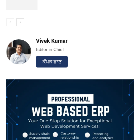
Vivek Kumar
Editor in Chief
ਕੱਪੜ ਛਾਣ