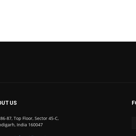
OUT US
F
86-87, Top Floor, Sector 45-C,
digarh, India 160047