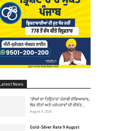
Latest News
‘ਤੀਆਂ ਦਾ ਤਿਉਹਾਰ’ ਪੰਜਾਬੀ ਸੱਭਿਆਚਾਰ,
ਲੋਕ ਰੀਤਾਂ ਅਤੇ ਪਰੰਪਰਾਵਾਂ ਦੀ ਜੀਵੰਤ...
August 9, 2026
Gold-Silver Rate 9 August