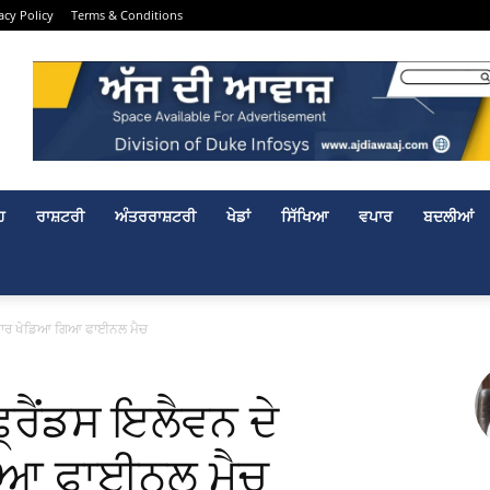
acy Policy
Terms & Conditions
ਹ
ਰਾਸ਼ਟਰੀ
ਅੰਤਰਰਾਸ਼ਟਰੀ
ਖੇਡਾਂ
ਸਿੱਖਿਆ
ਵਪਾਰ
ਬਦਲੀਆਂ
ਚਕਾਰ ਖੇਡਿਆ ਗਿਆ ਫਾਈਨਲ ਮੈਚ
੍ਰੈਂਡਸ ਇਲੈਵਨ ਦੇ
ਿਆ ਫਾਈਨਲ ਮੈਚ