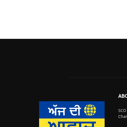
AB
SCO 
Chan