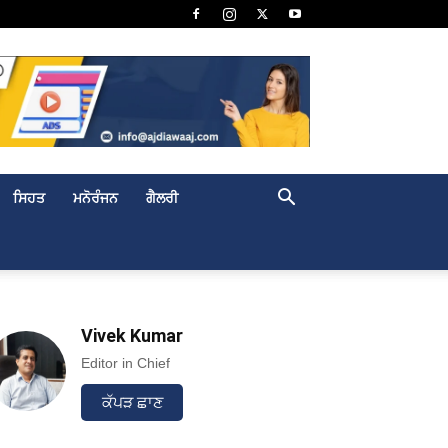
ਸਿਹਤ
ਮਨੋਰੰਜਨ
ਗੈਲਰੀ
Vivek Kumar
Editor in Chief
ਕੱਪੜ ਛਾਣ