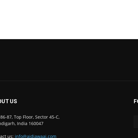
OUT US
F
86-87, Top Floor, Sector 45-C,
digarh, India 160047
act us:
info@ajdiawaaj.com