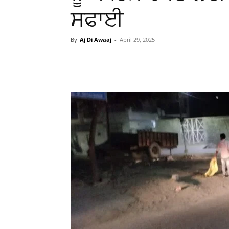
ਸਫਾਈ
By
Aj Di Awaaj
-
April 29, 2025
WhatsApp
Facebook