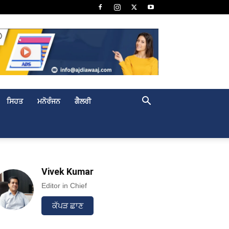
ਸਿਹਤ
ਮਨੋਰੰਜਨ
ਗੈਲਰੀ
Vivek Kumar
Editor in Chief
ਕੱਪੜ ਛਾਣ