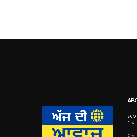
AB
SCO 
Chan
Cont