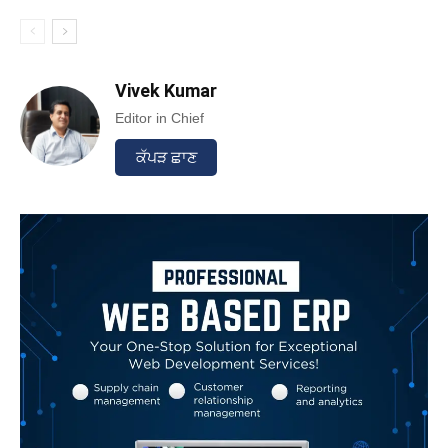
Vivek Kumar
Editor in Chief
ਕੱਪੜ ਛਾਣ