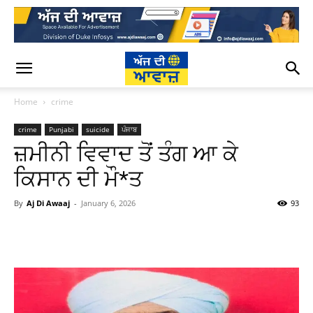
Home
crime
crime
Punjabi
suicide
ਪੰਜਾਬ
ਜ਼ਮੀਨੀ ਵਿਵਾਦ ਤੋਂ ਤੰਗ ਆ ਕੇ
ਕਿਸਾਨ ਦੀ ਮੌ*ਤ
By
Aj Di Awaaj
-
January 6, 2026
93
WhatsApp
Facebook
Twitter
T